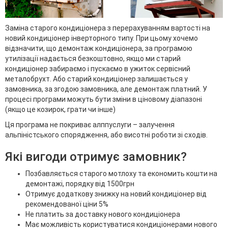
Заміна старого кондиціонера з перерахуванням вартості на
новий кондиціонер інверторного типу. При цьому хочемо
відзначити, що демонтаж кондиціонера, за програмою
утилізації надається безкоштовно, якщо ми старий
кондиціонер забираємо і пускаємо в ужиток сервісний
металобрухт. Або старий кондиціонер залишається у
замовника, за згодою замовника, але демонтаж платний. У
процесі програми можуть бути зміни в ціновому діапазоні
(якщо це козирок, грати чи інше)
Ця програма не покриває алппуслуги – залучення
альпіністського спорядження, або висотні роботи зі сходів.
Які вигоди отримує замовник?
Позбавляється старого мотлоху та економить кошти на
демонтажі, порядку від 1500грн
Отримує додаткову знижку на новий кондиціонер від
рекомендованої ціни 5%
Не платить за доставку нового кондиціонера
Має можливість користуватися кондиціонерами нового