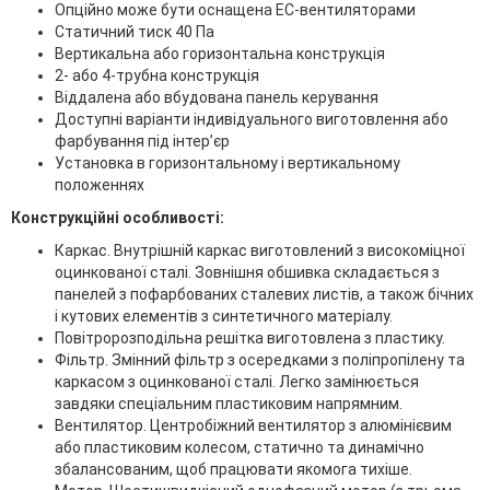
Опційно може бути оснащена EC-вентиляторами
Статичний тиск 40 Па
Вертикальна або горизонтальна конструкція
2- або 4-трубна конструкція
Віддалена або вбудована панель керування
Доступні варіанти індивідуального виготовлення або
фарбування під інтер’єр
Установка в горизонтальному і вертикальному
положеннях
Конструкційні особливості:
Каркас. Внутрішній каркас виготовлений з високоміцної
оцинкованої сталі. Зовнішня обшивка складається з
панелей з пофарбованих сталевих листів, а також бічних
і кутових елементів з синтетичного матеріалу.
Повітророзподільна решітка виготовлена з пластику.
Фільтр. Змінний фільтр з осередками з поліпропілену та
каркасом з оцинкованої сталі. Легко замінюється
завдяки спеціальним пластиковим напрямним.
Вентилятор. Центробіжний вентилятор з алюмінієвим
або пластиковим колесом, статично та динамічно
збалансованим, щоб працювати якомога тихіше.