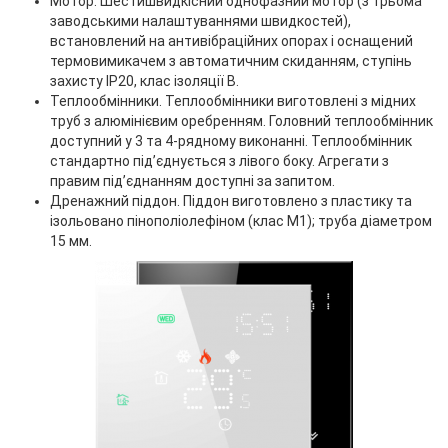
Мотор. Шестишвидкісний однофазний мотор (з трьома
заводськими налаштуваннями швидкостей),
встановлений на антивібраційних опорах і оснащений
термовимикачем з автоматичним скиданням, ступінь
захисту IP20, клас ізоляції B.
Теплообмінники. Теплообмінники виготовлені з мідних
труб з алюмінієвим оребренням. Головний теплообмінник
доступний у 3 та 4-рядному виконанні. Теплообмінник
стандартно під’єднується з лівого боку. Агрегати з
правим під’єднанням доступні за запитом.
Дренажний піддон. Піддон виготовлено з пластику та
ізольовано пінополіолефіном (клас М1); труба діаметром
15 мм.