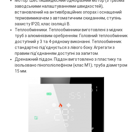
Мотор. Шестишвидкісний однофазний мотор (з трьома
заводськими налаштуваннями швидкостей),
встановлений на антивібраційних опорах і оснащений
термовимикачем з автоматичним скиданням, ступінь
захисту IP20, клас ізоляції B.
Теплообмінники. Теплообмінники виготовлені з мідних
труб з алюмінієвим оребренням. Головний теплообмінник
доступний у 3 та 4-рядному виконанні. Теплообмінник
стандартно під’єднується з лівого боку. Агрегати з
правим під’єднанням доступні за запитом.
Дренажний піддон. Піддон виготовлено з пластику та
ізольовано пінополіолефіном (клас М1); труба діаметром
15 мм.