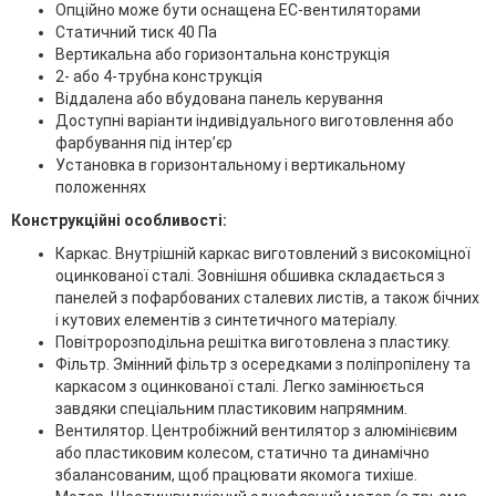
Опційно може бути оснащена EC-вентиляторами
Статичний тиск 40 Па
Вертикальна або горизонтальна конструкція
2- або 4-трубна конструкція
Віддалена або вбудована панель керування
Доступні варіанти індивідуального виготовлення або
фарбування під інтер’єр
Установка в горизонтальному і вертикальному
положеннях
Конструкційні особливості:
Каркас. Внутрішній каркас виготовлений з високоміцної
оцинкованої сталі. Зовнішня обшивка складається з
панелей з пофарбованих сталевих листів, а також бічних
і кутових елементів з синтетичного матеріалу.
Повітророзподільна решітка виготовлена з пластику.
Фільтр. Змінний фільтр з осередками з поліпропілену та
каркасом з оцинкованої сталі. Легко замінюється
завдяки спеціальним пластиковим напрямним.
Вентилятор. Центробіжний вентилятор з алюмінієвим
або пластиковим колесом, статично та динамічно
збалансованим, щоб працювати якомога тихіше.