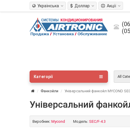
Українська
$
Доллар
Акції
(06
(05
Категорії
All Cat
Фанкойли
Універсальний фанкойл MYCOND SEC
Універсальний фанкой
Виробник:
Mycond
Модель:
SEC/F-4.3