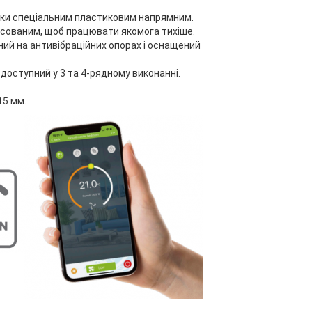
вдяки спеціальним пластиковим напрямним.
нсованим, щоб працювати якомога тихіше.
й на антивібраційних опорах і оснащений
доступний у 3 та 4-рядному виконанні.
15 мм.