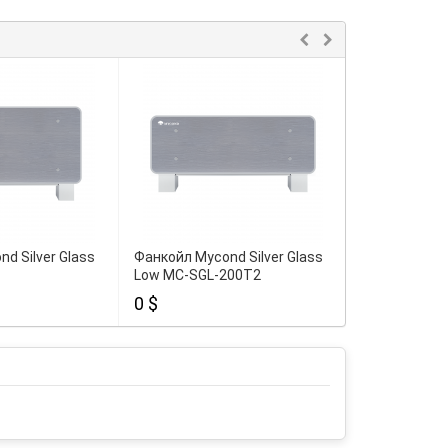
d Silver Glass
Фанкойл Mycond Silver Glass
Фанкойл Myco
Low MC-SGL-200T2
Low MC-SGL
0 $
0 $