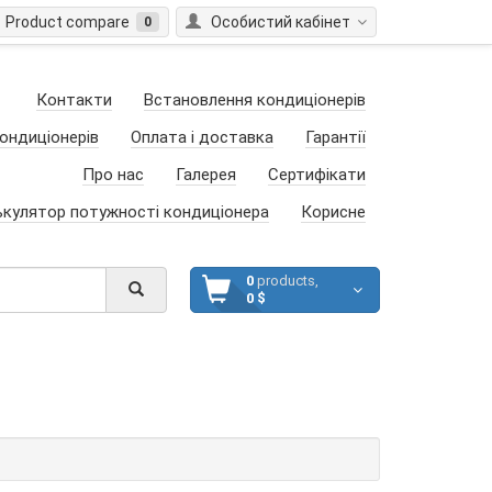
Product compare
Особистий кабінет
0
Контакти
Встановлення кондиціонерів
ондиціонерів
Оплата і доставка
Гарантії
Про нас
Галерея
Сертифікати
ькулятор потужності кондиціонера
Корисне
0
products,
0 $