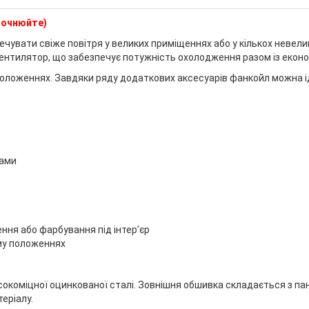
уточнюйте)
печувати свіже повітря у великих приміщеннях або у кількох неве
нтилятор, що забезпечує потужність охолодження разом із економ
 положеннях. Завдяки ряду додаткових аксесуарів фанкойл можна і
рами
ння або фарбування під інтер’єр
му положеннях
сокоміцної оцинкованої сталі. Зовнішня обшивка складається з па
теріалу.