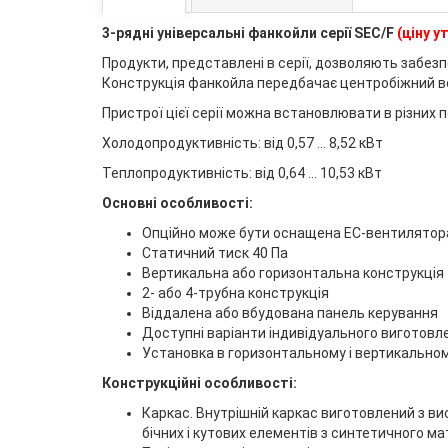
3-рядні універсальні фанкойли серії ЅEС/F
(ціну 
Продукти, представлені в серії, дозволяють забез
Конструкція фанкойла передбачає центробіжний ве
Пристрої цієї серії можна встановлювати в різних
Холодопродуктивність: від 0,57 ... 8,52 кВт
Теплопродуктивність: від 0,64 ... 10,53 кВт
Основні особливості:
Опційно може бути оснащена EC-вентилято
Статичний тиск 40 Па
Вертикальна або горизонтальна конструкція
2- або 4-трубна конструкція
Віддалена або вбудована панель керування
Доступні варіанти індивідуального виготовле
Установка в горизонтальному і вертикально
Конструкційні особливості:
Каркас. Внутрішній каркас виготовлений з ви
бічних і кутових елементів з синтетичного ма