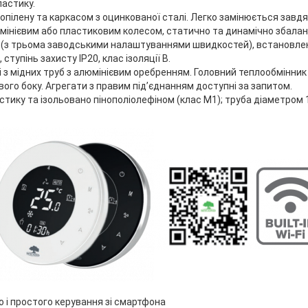
ластику.
пропілену та каркасом з оцинкованої сталі. Легко замінюється за
мінієвим або пластиковим колесом, статично та динамічно збала
з трьома заводськими налаштуваннями швидкостей), встановлени
упінь захисту IP20, клас ізоляції B.
з мідних труб з алюмінієвим оребренням. Головний теплообмінник 
вого боку. Агрегати з правим під’єднанням доступні за запитом.
тику та ізольовано пінополіолефіном (клас М1); труба діаметром 
і простого керування зі смартфона