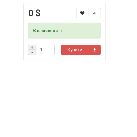
0 $
Є в наявності
+
Купити
−