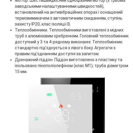
Мотор. Шестишвидкісний однофазний мотор (з трьома
заводськими налаштуваннями швидкостей),
встановлений на антивібраційних опорах і оснащений
термовимикачем з автоматичним скиданням, ступінь
захисту IP20, клас ізоляції B.
Теплообмінники. Теплообмінники виготовлені з мідних
труб з алюмінієвим оребренням. Головний теплообмінник
доступний у 3 та 4-рядному виконанні. Теплообмінник
стандартно під’єднується з лівого боку. Агрегати з
правим під’єднанням доступні за запитом.
Дренажний піддон. Піддон виготовлено з пластику та
ізольовано пінополіолефіном (клас М1); труба діаметром
15 мм.