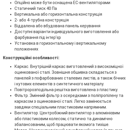
Опційно може бути оснащена EC-вентиляторами
Статичний тиск 40 Па
Вертикальна або горизонтальна конструкція
2- або 4-трубна конструкція
Віддалена або вбудована панель керування
Доступні варіанти індивідуального виготовлення або
фарбування під інтер’єр
Установка в горизонтальному і вертикальному
положеннях
Конструкційні особливості:
Каркас. Внутрішній каркас виготовлений з високоміцної
оцинкованої сталі. Зовнішня обшивка складається з
панелей з пофарбованих сталевих листів, а також бічних
і кутових елементів з синтетичного матеріалу.
Повітророзподільна решітка виготовлена з пластику.
Фільтр. Змінний фільтр з осередками з поліпропілену та
каркасом з оцинкованої сталі. Легко замінюється
завдяки спеціальним пластиковим напрямним.
Вентилятор. Центробіжний вентилятор з алюмінієвим
або пластиковим колесом, статично та динамічно
збалансованим, щоб працювати якомога тихіше.