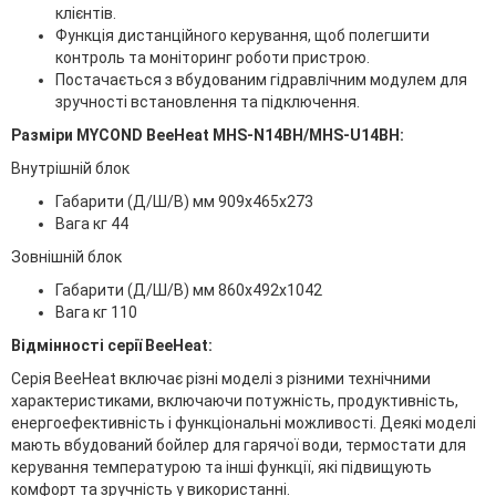
клієнтів.
Функція дистанційного керування, щоб полегшити
контроль та моніторинг роботи пристрою.
Постачається з вбудованим гідравлічним модулем для
зручності встановлення та підключення.
Разміри MYCOND BeeHeat MHS-N14BH/MHS-U14BH:
Внутрішній блок
Габарити (Д/Ш/В) мм 909х465х273
Вага кг 44
Зовнішній блок
Габарити (Д/Ш/В) мм 860х492х1042
Вага кг 110
Відмінності серії BeeHeat:
Серія BeeHeat включає різні моделі з різними технічними
характеристиками, включаючи потужність, продуктивність,
енергоефективність і функціональні можливості. Деякі моделі
мають вбудований бойлер для гарячої води, термостати для
керування температурою та інші функції, які підвищують
комфорт та зручність у використанні.