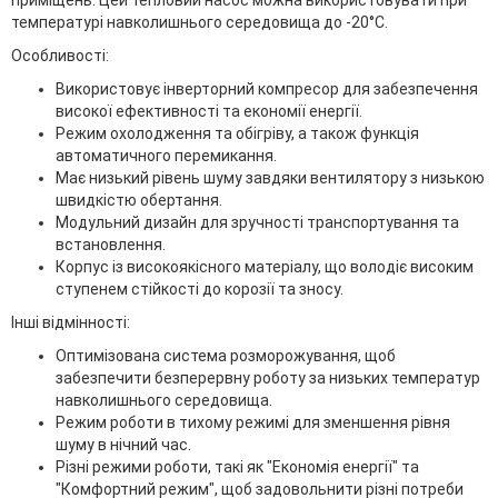
температурі навколишнього середовища до -20°C.
Особливості:
Використовує інверторний компресор для забезпечення
високої ефективності та економії енергії.
Режим охолодження та обігріву, а також функція
автоматичного перемикання.
Має низький рівень шуму завдяки вентилятору з низькою
швидкістю обертання.
Модульний дизайн для зручності транспортування та
встановлення.
Корпус із високоякісного матеріалу, що володіє високим
ступенем стійкості до корозії та зносу.
Інші відмінності:
Оптимізована система розморожування, щоб
забезпечити безперервну роботу за низьких температур
навколишнього середовища.
Режим роботи в тихому режимі для зменшення рівня
шуму в нічний час.
Різні режими роботи, такі як "Економія енергії" та
"Комфортний режим", щоб задовольнити різні потреби