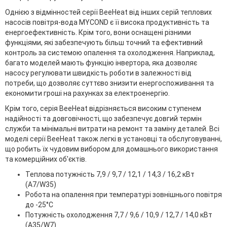
Однією з відмінностей серії BeeHeat від інших серій теплових
насосів повітря-вода MYCOND є її висока продуктивність та
енергоефективність. Крім того, вони оснащені різними
функціями, які забезпечують більш точний та ефективний
контроль за системою опалення та охолодження. Наприклад,
багато моделей мають функцію інвертора, яка дозволяє
насосу регулювати швидкість роботи в залежності від
потреби, що дозволяє суттєво знизити енергоспоживання та
економити гроші на рахунках за електроенергію.
Крім того, серія BeeHeat відрізняється високим ступенем
надійності та довговічності, що забезпечує довгий термін
служби та мінімальні витрати на ремонт та заміну деталей. Всі
моделі серії BeeHeat також легкі в установці та обслуговуванні,
що робить їх чудовим вибором для домашнього використання
та комерційних об'єктів.
Теплова потужність 7,9 / 9,7 / 12,1 / 14,3 / 16,2 кВт
(A7/W35)
Робота на опалення при температурі зовнішнього повітря
до -25°C
Потужність охолодження 7,7 / 9,6 / 10,9 / 12,7 / 14,0 кВт
(A35/W7)