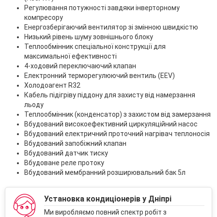
Регулювання потужності завдяки інверторному
компресору
Енергозберігаючий вентилятор зі змінною швидкістю
Низький рівень шуму зовнішнього блоку
Теплообмінник спеціальної конструкції для
максимальної ефективності
4-ходовий переключаючий клапан
Електронний терморегулюючий вентиль (EEV)
Холодоагент R32
Кабель підігріву піддону для захисту від намерзання
льоду
Теплообмінник (конденсатор) з захистом від замерзання
Вбудований високоефективний циркуляційний насос
Вбудований електричний проточний нагрівач теплоносія
Вбудований запобіжний клапан
Вбудований датчик тиску
Вбудоване реле протоку
Вбудований мембранний розширювальний бак 5л
Установка кондиціонерів у Дніпрі
Ми виробляємо повний спектр робіт з