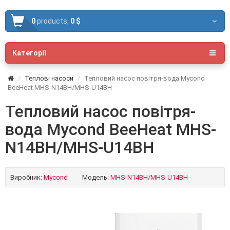
0
products,
0 $
Категорії
Теплові насоси
Тепловий насос повітря-вода Mycond
BeeHeat MHS-N14BH/MHS-U14BH
Тепловий насос повітря-
вода Mycond BeeHeat MHS-
N14BH/MHS-U14BH
Виробник:
Mycond
Модель:
MHS-N14BH/MHS-U14BH