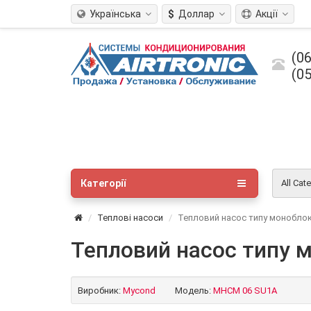
Українська
$
Доллар
Акції
(06
(05
Категорії
All Cat
Теплові насоси
Тепловий насос типу монобло
Тепловий насос типу 
Виробник:
Mycond
Модель:
MHCM 06 SU1A