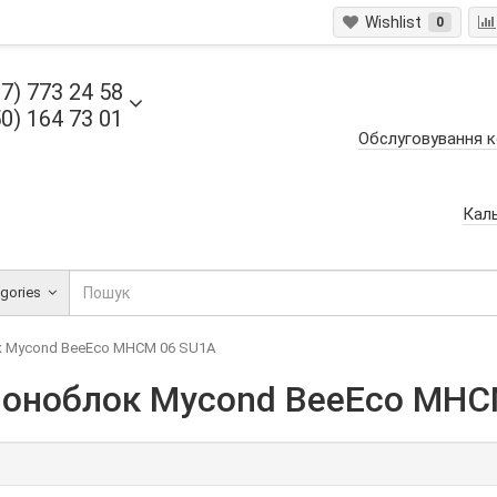
Wishlist
0
7) 773 24 58
0) 164 73 01
Обслуговування к
Кал
egories
к Mycond BeeEco MHCM 06 SU1A
моноблок Mycond BeeEco MHC