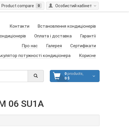
Product compare
Особистий кабінет
0
Контакти
Встановлення кондиціонерів
ондиціонерів
Оплата і доставка
Гарантії
Про нас
Галерея
Сертифікати
ькулятор потужності кондиціонера
Корисне
0
products,
0 $
M 06 SU1A