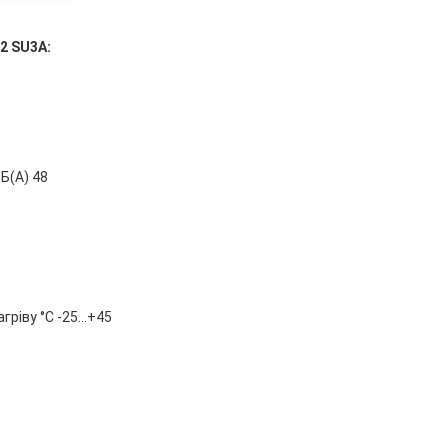
2 SU3A:
дБ(А) 48
ріву °С -25...+45