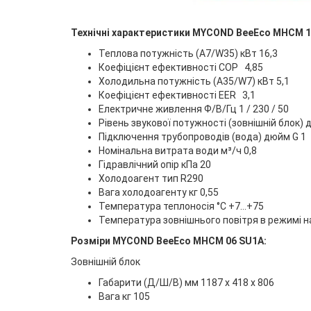
Технічні характеристики MYCOND BeeEco MHCM 1
Теплова потужність (A7/W35) кВт 16,3
Коефіцієнт ефективності СОР 4,85
Холодильна потужність (A35/W7) кВт 5,1
Коефіцієнт ефективності EER 3,1
Електричне живлення Ф/В/Гц 1 / 230 / 50
Рівень звукової потужності (зовнішній блок) 
Підключення трубопроводів (вода) дюйм G 1
Номінальна витрата води м³/ч 0,8
Гідравлічний опір кПа 20
Холодоагент тип R290
Вага холодоагенту кг 0,55
Температура теплоносія °С +7…+75
Температура зовнішнього повітря в режимі наг
Розміри MYCOND BeeEco MHCM 06 SU1A:
Зовнішній блок
Габарити (Д/Ш/В) мм 1187 x 418 x 806
Вага кг 105