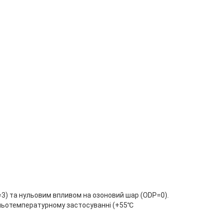
=3) та нульовим впливом на озоновий шар (ODP=0).
дньотемпературному застосуванні (+55℃