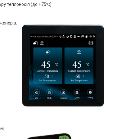
уру теплоносія (до +75℃).
женерів.
ні: