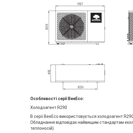
Особливості серії BeeEco:
Холодоагент R290
В серії BeeEco використовується холодоагент R290
Обладнання відповідає найвищим стандартам екол
теплоносій).