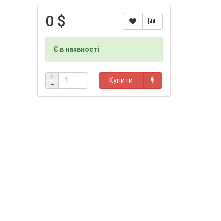
0 $
Є в наявності
+
Купити
−