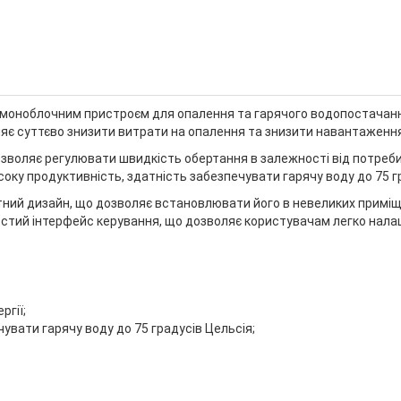
 моноблочним пристроєм для опалення та гарячого водопостачання
ляє суттєво знизити витрати на опалення та знизити навантажен
воляє регулювати швидкість обертання в залежності від потреби,
оку продуктивність, здатність забезпечувати гарячу воду до 75 г
ий дизайн, що дозволяє встановлювати його в невеликих приміще
 простий інтерфейс керування, що дозволяє користувачам легко на
гії;
увати гарячу воду до 75 градусів Цельсія;