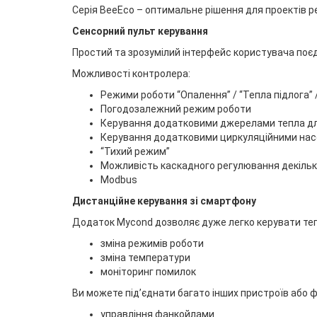
Серія BeeEco – оптимальне рішення для проектів р
Сенсорний пульт керування
Простий та зрозумілий інтерфейс користувача поє
Можливості контролера:
Режими роботи “Опалення” / “Тепла підлога” /
Погодозалежний режим роботи
Керування додатковими джерелами тепла для
Керування додатковими циркуляційними нас
“Тихий режим”
Можливість каскадного регулювання декіль
Modbus
Дистанційне керування зі смартфону
Додаток Mycond дозволяє дуже легко керувати теп
зміна режимів роботи
зміна температури
моніторинг помилок
Ви можете під’єднати багато інших пристроїв або ф
управління фанкойлами