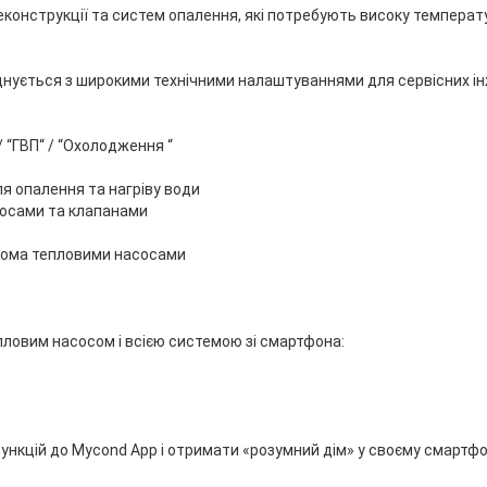
еконструкції та систем опалення, які потребують високу температ
днується з широкими технічними налаштуваннями для сервісних ін
 “ГВП“ / “Охолодження “
 опалення та нагріву води
осами та клапанами
кома тепловими насосами
ловим насосом і всією системою зі смартфона:
ункцій до Mycond App і отримати «розумний дім» у своєму смартфо