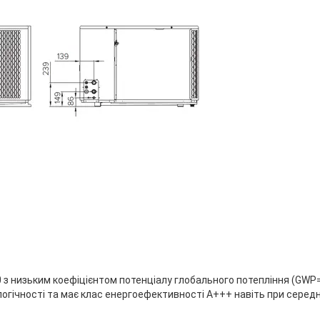
 з низьким коефіцієнтом потенціалу глобального потепління (GWP
огічності та має клас енергоефективності А+++ навіть при сере