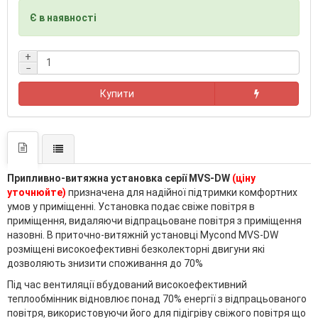
Є в наявності
+
−
Купити
Припливно-витяжна установка серії MVS-DW
(ціну
уточнюйте)
призначена для надійної підтримки комфортних
умов у приміщенні. Установка подає свіже повітря в
приміщення, видаляючи відпрацьоване повітря з приміщення
назовні. В приточно-витяжній установці Mycond MVS-DW
розміщені високоефективні безколекторні двигуни які
дозволяють знизити споживання до 70%
Під час вентиляції вбудований високоефективний
теплообмінник відновлює понад 70% енергії з відпрацьованого
повітря, використовуючи його для підігріву свіжого повітря що