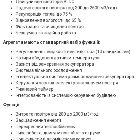
Двигуни вентиляторів BLDC
Подача свіжого повітря (від 300 до 2600 м3/год)
Рекуперація тепла: до 75 %
Відновлення вологості: до 65 %
Фільтрація та очищення повітря
Безшумна та надійна робота
Агрегати мають стандартний набір функцій:
Регулювання швидкості вентилятора (10 швидкостей)
Чотири вбудовані датчики температури
Захист від замерзання рекуператора
Система вільного охолодження
Інтелектуальна система розморожування рекуператора
Керування зовнішнім електронагрівачем повітря
Тижневий таймер
Інтегрованість із системою керування будівлею
Функції:
Витрата повітря від 200 до 2000 м3/год
Заощадження енергії
Перехресний теплообмінник
Тиха робота, двигуни постійного струму
Нові фільтри в алюмінієвому корпусі