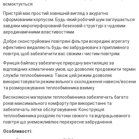
всмоктується.
Пристрій має простий зовнішній вигляд з акуратно
сформованим корпусом. Будь-який робочий шум заглушається
завдяки мікроперфорованій безеховій структурі з чудовим
аеродинамічними властивостями.
Добре сконструйовані повітряні фільтри всередині агрегату
ефективно видаляють будь-які забруднювачі з припливного
повітря, щоб забезпечити вас свіжим і чистим повітрям.
Функція байпасу забезпечує природну вентиляцію за
відповідних кліматичних умов, що дозволяє продовжити термін
служби теплообмінника. Також цей режим дозволяє
використовувати режим вільного охолодження навесні/восени
та розморожування теплообмінника взимку.
Високоякісні матеріали теплообмінника забезпечать багато
років максимального комфорту при використанні та
забезпечать легке обслуговування. Конструкція
теплообмінника розділяє потоки свіжого та відпрацьованого
повітря що унеможливлює перехресне забруднення.
Особливості: