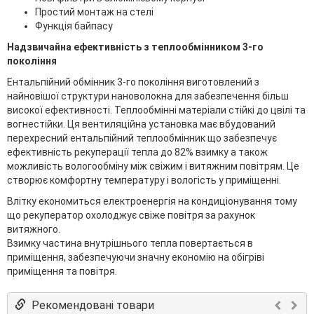
Простий монтаж на стелі
Функція байпасу
Надзвичайна ефективність з теплообмінником 3-го
покоління
Ентальпійний обмінник 3-го покоління виготовлений з
найновішої структури нановолокна для забезпечення більш
високої ефективності. Теплообмінні матеріали стійкі до цвілі та
вогнестійки. Ця вентиляційна установка має вбудований
перехресний ентальпійний теплообмінник що забезпечує
ефективність рекуперації тепла до 82% взимку а також
можливість вологообміну між свіжим і витяжним повітрям. Це
створює комфортну температуру і вологість у приміщенні.
Влітку економиться електроенергія на кондиціонування тому
що рекуператор охолоджує свіже повітря за рахунок
витяжного.
Взимку частина внутрішнього тепла повертається в
приміщення, забезпечуючи значну економію на обігріві
приміщення та повітря.
Рекомендовані товари