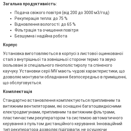
Загальна продуктивність:
Подача свіжого повітря (від 200 до 3000 м3/год)
Рекуперація тепла: до 75 %
Відновлення вологості: до 65 %
Фільтрація та очищення повітря
Безшумна і надійна робота
Корпус
Установка виготовляються в корпусі з листової оцинкованої
сталі з внутрішньої та зовнішньої сторони термо та звуко
ізольовані зі спеціального пінополістиролу та спіненого
каучуку. Установки серії MV мають чудові характеристики, що
дозволяє монтувати обладнання безпосередньо в приміщенні,
що обслуговується.
Комплектація
Стандартно встановлення комплектуються припливним та
витяжним вентиляторами, які оснащені багатошвидкісними
електродвигунами, припливним та витяжним фільтрами,
пластинчастим рекуператором та системою автоматичного
керування з пультом дистанційного керування. Інноваційний
тип рекуператора дозволяє підігрівати, не осушуючи