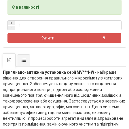
Є в наявності
+
−
Купити
Припливно-витяжна установка серії MV***I-W
- найкраще
рішення для створення правильного мікроклімату в житлових
приміщеннях. Забезпечують подачу свіжого та видалення
відпрацьованого повітря, підігрів або охолодження
зовнішнього повітря, очищення його від шкідливих домішок, а
також зволоження або осушення. Застосовується в невеликих
приміщеннях, як: квартира, офіс, магазин і т.п. Дана система
забезпечує ефективну, і що не менш важливо, економну
вентиляцію. У процесі роботи агрегат видаляє відпрацьоване
повітря із приміщення, замінюючи його чистим та підігрітим.