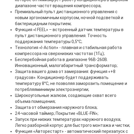
диапазоне частот вращения компрессора;
Премиальный пульт дистанционного управления с
новым эргономичным корпусом, ночной подсветкой и
бактерицидным покрытием;
Функция «I FEEL» – встроенный датчик температуры в
пульт дистанционного управления. Точность
поддержания температуры 0,5°С;
Технология «I-Action» - плавная и стабильная работа
компрессора на сверхнизких частотах (1Гц);
Бесперебойная работа в диапазоне 96В-260В.
Инновационный, малогабаритный трансформатор;
Защита вашего дома от замерзания: функция «+8
градусов». Кондиционер будет поддерживать
температуру 8°С, не позволяя заморозить помещение и
потребляяминимум электроэнергии;
Широкоугольные жалюзи, создающие охват всего
объема помещения;
Защита oт обмерзания наружного блока;
24-часовой таймер; Покрытие «BLUE-FIN»;
Запуск при низких температурах наружного воздуха;
Легко разборной корпус для быстрого монтажа и чистки;
Функция «Авторестарт» - автоматический перезапуск с