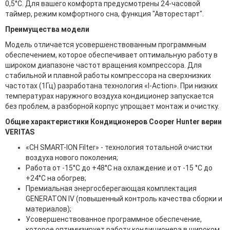
0,5°С. Для вашего комфорта предусмотрены 24-часовой
таймер, режим комфортного сна, функция "Авторестарт".
Преимущества модели
Модель отличается усовершенствованным программным
обеспечением, которое обеспечивает оптимальную работу в
широком диапазоне частот вращения компрессора. Для
стабильной и плавной работы компрессора на сверхнизких
частотах (1Гц) разработана технология «I-Action». При низких
температурах наружного воздуха кондиционер запускается
без проблем, а разборной корпус упрощает монтаж и очистку.
Общие характеристики Кондиционеров Cooper Hunter верии
VERITAS
«CH SMART-ION Filter» - технология тотальной очистки
воздуха нового поколения;
Работа от -15°С до +48°С на охлаждение и от -15 °С до
+24°С на обогрев;
Премиальная энергосберегающая комплектация
GENERATON IV (повышенный контроль качества сборки и
материалов);
Усовершенствованное программное обеспечение,
которое оптимизирует работу кондиционера в широком