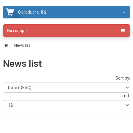
0
products,
0 $
Категорії
News list
News list
Sort by:
Limit: