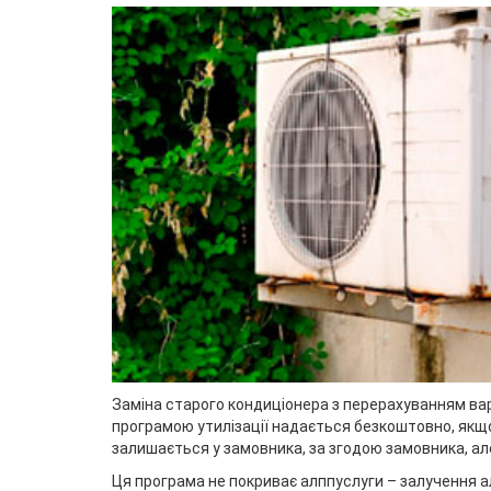
Заміна старого кондиціонера з перерахуванням вар
програмою утилізації надається безкоштовно, якщо
залишається у замовника, за згодою замовника, але
Ця програма не покриває алппуслуги – залучення ал