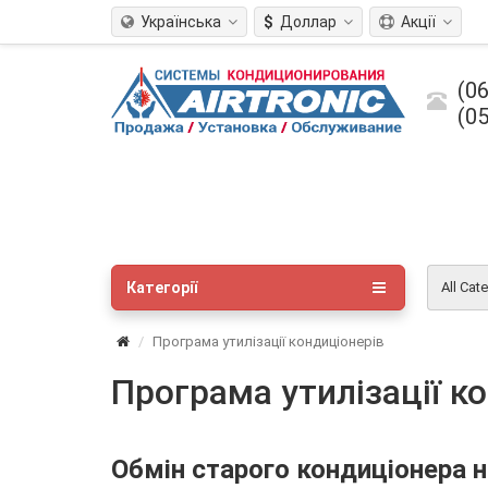
Українська
$
Доллар
Акції
(06
(05
Категорії
All Cat
Програма утилізації кондиціонерів
Програма утилізації к
Обмін старого кондиціонера 