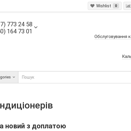
Wishlist
0
7) 773 24 58
0) 164 73 01
Обслуговування к
Кал
egories
ондиціонерів
на новий з доплатою