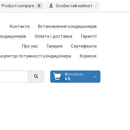
Product compare
Особистий кабінет
0
Контакти
Встановлення кондиціонерів
ондиціонерів
Оплата і доставка
Гарантії
Про нас
Галерея
Сертифікати
ькулятор потужності кондиціонера
Корисне
0
products,
0 $