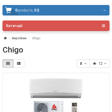
0
products,
0 $
Категорії
Виробник
Chigo
Chigo
12