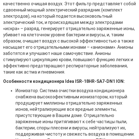
качественно очищая воздух. Этот фильтр представляет собой
сдвоенный мощный электрический разрядник (комплект
электродов), на который подается высоковольтный
электрический ток, и происходящая между электродами
«искра» – разряд, генерирует отрицательно заряженные ионы,
убивает на клеточном уровне бактерии и вирусы, и, таким
образом, очищает воздух с высокой эффективностью а также
насыщает его отрицательными ионами – «анионами». Анионы
заботятся и улучшают наше самочувствие. Анионы
стимулируют циркуляцию крови, повышают функцию легких и
эффективно предотвращают респираторные заболевания,
такие как астма и пневмония.
Особенности кондиционера Idea ISR-18HR-SA7-DN1 ION:
Ионизатор. Система очистки воздуха кондиционера
снабжена высокоэфективным ионизатором, который
продуцирует миллионы отрицательно заряженных
ионов, нейтрализующие все вредные элементы,
присутствующие в Вашем доме. Отрицательно
заряженные ионы притягивают к себе частицы пыли,
бактерии, споры плесени и вирусы, нейтрализуют их,
поддерживая чистоту и свежесть воздуха в помещении.