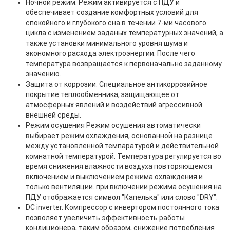
Ночной режим. Режим активируется с ПДУ и
обеспечивает создание комфортных условий для
спокойного и глубокого сна в течении 7-ми часового
цикла с изменением заданых температурных значений, а
также установки минимального уровня шума и
экономного расхода электроэнергии. После чего
температура возвращается к первоначально заданному
значению.
Защита от коррозии. Специальное антикоррозийное
покрытие теплообменника, защищающее от
атмосферных явлений и воздействий агрессивной
внешней среды.
Режим осушения Режим осушения автоматически
выбирает режим охлаждения, основанной на разнице
между установленной темпаратурой и действительной
комнатной температурой. Температура регулируется во
время снижения влажности воздуха повторяющемся
включением и выключением режима охлаждения и
только вентиляции. при включении режима осушения на
ПДУ отображается символ "Капелька" или слово "DRY".
DC inverter. Компрессор с инвертором постоянного тока
позволяет увеличить эффективность работы
кондиционера, таким образом, снижение потребления