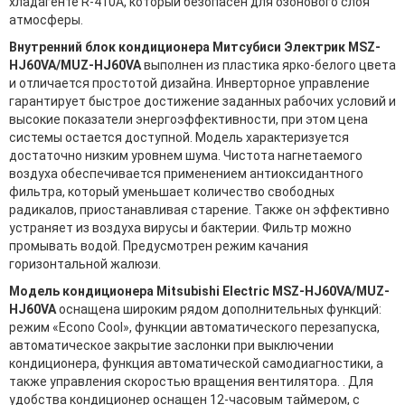
хладагенте R-410A, который безопасен для озонового слоя
атмосферы.
Внутренний блок кондиционера Митсубиси Электрик MSZ-
HJ60VA/MUZ-HJ60VA
выполнен из пластика ярко-белого цвета
и отличается простотой дизайна. Инверторное управление
гарантирует быстрое достижение заданных рабочих условий и
высокие показатели энергоэффективности, при этом цена
системы остается доступной. Модель характеризуется
достаточно низким уровнем шума. Чистота нагнетаемого
воздуха обеспечивается применением антиоксидантного
фильтра, который уменьшает количество свободных
радикалов, приостанавливая старение. Также он эффективно
устраняет из воздуха вирусы и бактерии. Фильтр можно
промывать водой. Предусмотрен режим качания
горизонтальной жалюзи.
Модель кондиционера Mitsubishi Electric MSZ-HJ60VA/MUZ-
HJ60VA
оснащена широким рядом дополнительных функций:
режим «Econo Cool», функции автоматического перезапуска,
автоматическое закрытие заслонки при выключении
кондиционера, функция автоматической самодиагностики, а
также управления скоростью вращения вентилятора. . Для
удобства кондиционер оснащен 12-часовым таймером, с