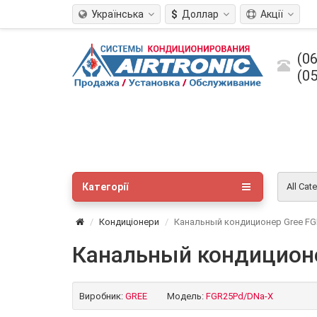
Українська
$
Доллар
Акції
(06
(05
Категорії
All Cat
Кондиціонери
Канальный кондиционер Gree F
Канальный кондицион
Виробник:
GREE
Модель:
FGR25Pd/DNa-X