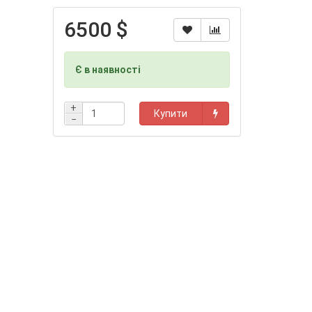
6500 $
Є в наявності
+
Купити
−