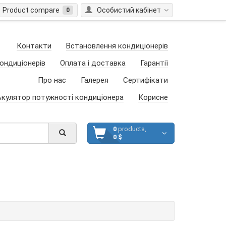
Product compare
Особистий кабінет
0
Контакти
Встановлення кондиціонерів
ондиціонерів
Оплата і доставка
Гарантії
Про нас
Галерея
Сертифікати
ькулятор потужності кондиціонера
Корисне
0
products,
0 $