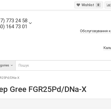
Wishlist
0
7) 773 24 58
0) 164 73 01
Обслуговування к
Кал
egories
GR25Pd/DNa-X
ер Gree FGR25Pd/DNa-X