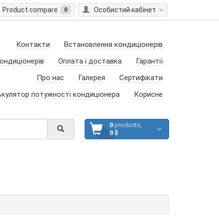
Product compare
Особистий кабінет
0
Контакти
Встановлення кондиціонерів
ондиціонерів
Оплата і доставка
Гарантії
Про нас
Галерея
Сертифікати
ькулятор потужності кондиціонера
Корисне
0
products,
0 $