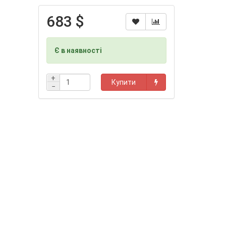
683 $
Є в наявності
+
Купити
−