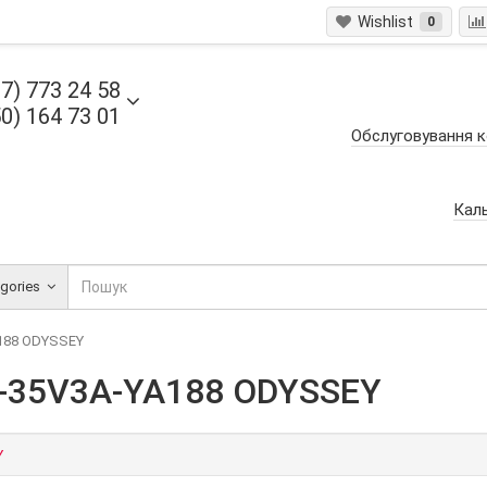
Wishlist
0
7) 773 24 58
0) 164 73 01
Обслуговування к
Кал
egories
A188 ODYSSEY
S-35V3A-YA188 ODYSSEY
Y