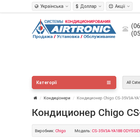
Українська
$
Доллар
Акції
(06
(05
Категорії
All Cat
Кондиціонери
Кондиционер Chigo CS-35V3A-Y
Кондиционер Chigo C
Виробник:
Chigo
Модель:
CS-35V3A-YA188 ODYSSE