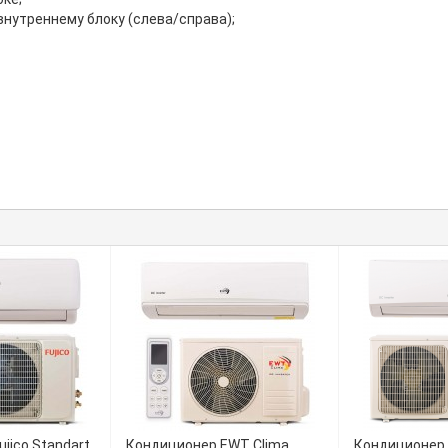
нутреннему блоку (слева/справа);
jico Standart
Кондиционер EWT Clima
Кондиционер 