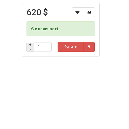
620 $
Є в наявності
+
Купити
−