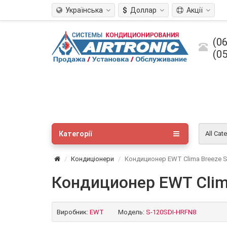
Українська
$
Доллар
Акції
(06
(05
Категорії
All Cat
Кондиціонери
Кондиционер EWT Clima Breeze 
Кондиционер EWT Clim
Виробник:
EWT
Модель:
S-120SDI-HRFN8