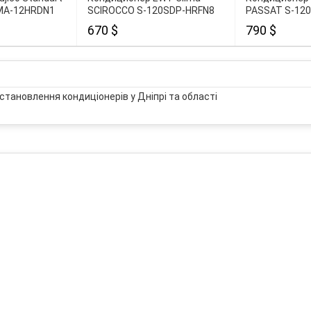
FMA-12HRDN1
SCIROCCO S-120SDP-HRFN8
PASSAT S-12
670 $
790 $
становлення кондиціонерів у Дніпрі та області