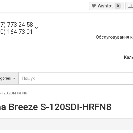
Wishlist
0
7) 773 24 58
0) 164 73 01
Обслуговування к
Кал
egories
S-120SDI-HRFN8
a Breeze S-120SDI-HRFN8