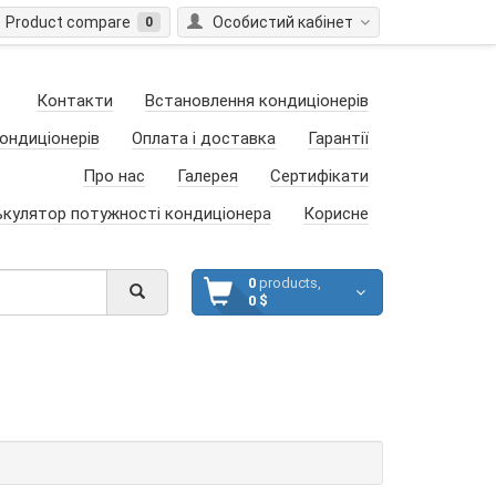
Product compare
Особистий кабінет
0
Контакти
Встановлення кондиціонерів
ондиціонерів
Оплата і доставка
Гарантії
Про нас
Галерея
Сертифікати
ькулятор потужності кондиціонера
Корисне
0
products,
0 $