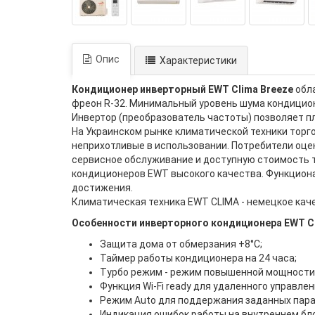
Опис
Характеристики
Кондиционер инверторный EWT Clima Breeze
обла
фреон R-32. Минимальный уровень шума кондиционе
Инвертор (преобразователь частоты) позволяет п
На Украинском рынке климатической техники торг
неприхотливые в использовании. Потребители оце
сервисное обслуживание и доступную стоимость т
кондиционеров EWT высокого качества. Функцион
достижения.
Климатическая техника EWT CLIMA - немецкое каче
Особенности инверторного кондиционера EWT Cl
Защита дома от обмерзания +8°C;
Таймер работы кондиционера на 24 часа;
Турбо режим - режим повышенной мощности
Функция Wi-Fi ready для удаленного управлен
Режим Auto для поддержания заданных пара
Индикация ошибок работы на внутреннем бло