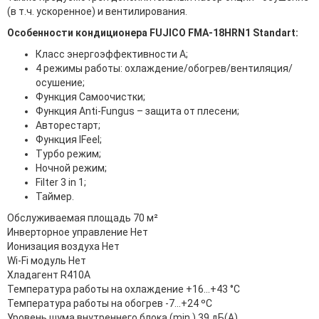
(в т.ч. ускоренное) и вентилирования.
Особенности кондиционера FUJICO FMA-18HRN1 Standart:
Класс энергоэффективности А;
4 режимы работы: охлаждение/обогрев/вентиляция/
осушение;
Функция Самоочистки;
Функция Anti-Fungus – защита от плесени;
Авторестарт;
Функция IFeel;
Турбо режим;
Ночной режим;
Filter 3 in 1;
Таймер.
Обслуживаемая площадь 70 м²
Инверторное управление Нет
Ионизация воздуха Нет
Wi-Fi модуль Нет
Хладагент R410A
Температура работы на охлаждение +16...+43 °С
Температура работы на обогрев -7...+24 ºС
Уровень шума внутреннего блока (min.) 39 дБ(А)