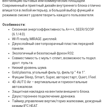
вентиляцию бытовых или коммерческих площадей.
Современный и приятный дизайн внутреннего блока отлично
впишется в любой интерьер, а большой выбор функций и
режимов сможет удовлетворить каждого пользователя.
Особенности:
Сезонная энергоэффективность A+++, SEER/SCOP
(6.1/4.0).
WI-FI ready, MIRAGE-дисплей.
Двухслойный светопрозрачный пластик передней
панели.
Экологичный и безопасный фреон R32.
Совместимость с мульт-сплит, возможность подкл.
дрот. пульта.
Низкий уровень шума.
Gold plasma, угольный фильтр, фильтр ” 4 в 1″.
Фукции Sleep, Smart, Super, авторестарт, Quiet, I Feel.
4D-AUTO Air – вертикальные и горизонтальные
автожалюзи.
Защитная накладка на вентили внешнего блока.
Двухстороннее подключение дренажа.
Таймер,управление вертик/гориз жалюзами, дежурный
режим 8°C HEAT.