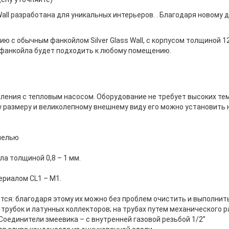
Wall разработана для уникальных интерьеров. . Благодаря новому 
нию с обычным фанкойлом Silver Glass Wall, с корпусом толщиной 
о фанкойла будет подходить к любому помещению.
ения с тепловым насосом. Оборудование не требует высоких тем
 размеру и великолепному внешнему виду его можно установить 
нелью
ла толщиной 0,8 – 1 мм.
ериалом CL1 – M1.
ся: благодаря этому их можно без проблем очистить и выполнит
трубок и латунных коллекторов; на трубах путем механического
Соединители змеевика – с внутренней газовой резьбой 1/2”