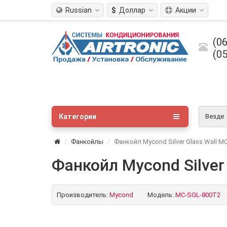
Russian
$
Доллар
Акции
(06
(05
Категории
Везде
Фанкойлы
Фанкойл Mycond Silver Glass Wall 
Фанкойл Mycond Silver
Производитель:
Mycond
Модель:
MC-SGL-800T2