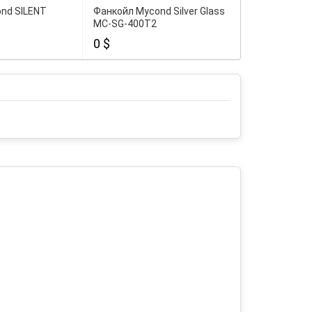
nd SILENT
Фанкойл Mycond Silver Glass
Фанкойл Myco
MC-SG-400T2
MC-SG-800T
0 $
0 $