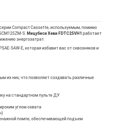
серии Compact Cassette, используемым, помимо
, SCM125ZM-S.
Мицубиси Хеви FDTC25VH1
работает
нижению энергозатрат.
AE-5AW-E, которая избавит вас от сквозняков и
м из них, что позволяет создавать различные
пку на стандартном пульте ДУ
ироким углом охвата
ч)
ренажной помпе, обеспечивающей подъем