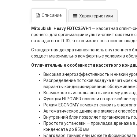
Описание
Характеристики
Mitsubishi Heavy FDTC25VH1
— кассетная сплит-с
прочего, для организации мульти-сплит систем в
на хладагенте R-32, что снижает негативное возд
Стандартная декоративная панель внутреннего бл
создаст максимально комфортные условия в обс
Отличительные особенности кассетного кондици
Высокая энергоэффективность и низкий уро
Распределение потоков воздуха в четырех н
варианты кондиционирования обслуживаемо
Возможность использовать систему для за
Функция HI POWER позволит в кратчайшее вр
Режим ECONOMY поможет снизить энергопот
Автоматическое движение жалюзи способств
Внутренний блок позволяет организовать по
Простота установки — прокладка дренажа в
конденсата до 850 мм
Благодаря таймеру вы можете формировать 