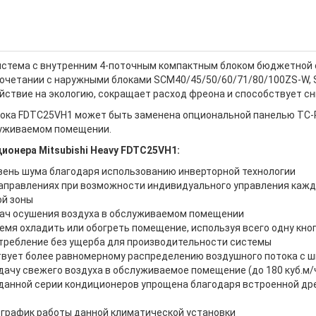
истема с внутренним 4-поточным компактным блоком бюджетной 
 сочетании с наружными блоками SCM40/45/50/60/71/80/100ZS-W
ействие на экологию, сокращает расход фреона и способствует с
ока FDTC25VH1 может быть заменена опциональной панелью TC-PS
луживаемом помещении.
онера Mitsubishi Heavy FDTC25VH1:
вень шума благодаря использованию инверторной технологии
аправлениях при возможности индивидуального управления кажды
й зоны
дач осушения воздуха в обслуживаемом помещении
емя охладить или обогреть помещение, используя всего одну кно
ребление без ущерба для производительности системы
ует более равномерному распределению воздушного потока с ш
дачу свежего воздуха в обслуживаемое помещение (до 180 куб.м/
 данной серии кондиционеров упрощена благодаря встроенной д
график работы данной климатической установки