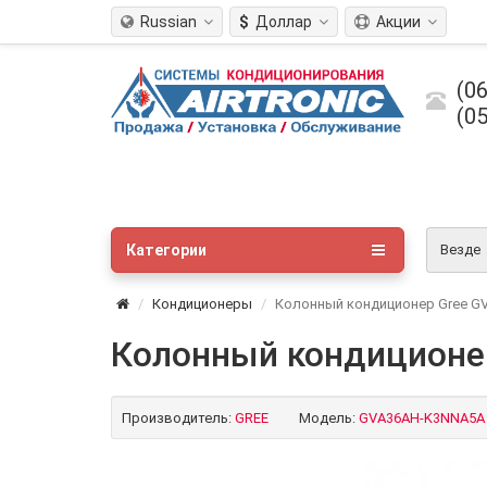
Russian
$
Доллар
Акции
(06
(05
Категории
Везде
Кондиционеры
Колонный кондиционер Gree G
Колонный кондиционе
Производитель:
GREE
Модель:
GVA36AH-K3NNA5A