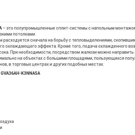
A
– это полупромышленные сплит-системы с напольным монтажом
окими потолками.
расходуется сначала на борьбу с тепловыделениями, скопившим
о охлаждающего эффекта. Кроме того, подача охлажденного возд
ысока. При необходимости, посредством жалюзи можно направить 
имально на объектах с большими площадями, пользующихся попул
нов, в торговых центрах и других подобных местах.
e GVA36AH-K3NNA5A
воздуха
и