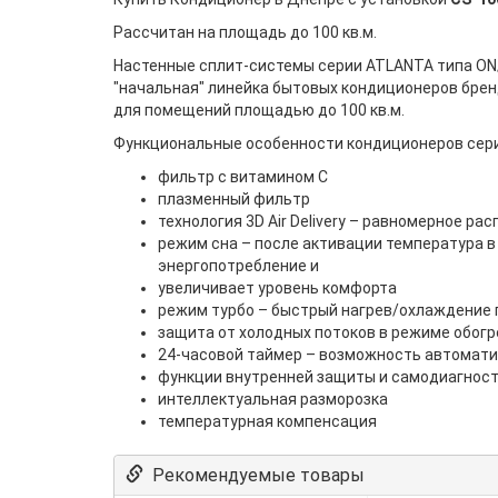
Рассчитан на площадь до 100 кв.м.
Настенные сплит-системы серии ATLANTA типа ON
"начальная" линейка бытовых кондиционеров брен
для помещений площадью до 100 кв.м.
Функциональные особенности кондиционеров сери
фильтр с витамином С
плазменный фильтр
технология 3D Air Delivery – равномерное р
режим сна – после активации температура в 
энергопотребление и
увеличивает уровень комфорта
режим турбо – быстрый нагрев/охлаждение
защита от холодных потоков в режиме обогр
24-часовой таймер – возможность автомати
функции внутренней защиты и самодиагнос
интеллектуальная разморозка
температурная компенсация
Рекомендуемые товары