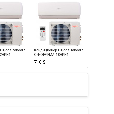
ujico Standart
Кондиционер Fujico Standart
Кондиционер 
12HRN1
ON/OFF FMA-18HRN1
+ ACF-12AH
710 $
444 $