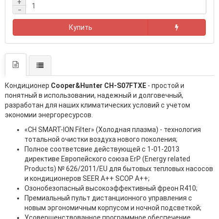
+
−
Купить
Кондиционер
Cooper&Hunter CH-S07FTXE
- простой и
понятный в использовании, надежный и долговечный,
разработан для наших климатических условий с учетом
экономии энергоресурсов.
«CH SMART-ION Filter» (Холодная плазма) - технология
тотальной очистки воздуха нового поколения;
Полное соответсвие действующей c 1-01-2013
директиве Европейского союза ErP (Energy related
Products) № 626/2011/EU для бытовых тепловых насосов
и кондиционеров SEER A++ SCOP A++;
Озонобезопасный высокоэффективный фреон R410;
Премиальный пульт дистанционного управления с
новым эргономичным корпусом и ночной подсветкой;
Усовершенствованное программное обеспечение,