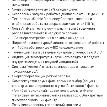
поколения
Энергосбережение до 59% каждый день
Безопасный запуск и работа в диапазоне от 95 В до 260 В
Технология «Stable Frequency Control» - плавная и
стабильная работа на сверхнизких частотах (15 Гц)
Noise Analysis Technology - практически бесшумная
работа внутреннего и наружного блоков
1 Вт энергопотребления в режиме ожидания
Широкий температурный диапазон эффективной работы:
от -15С на обогрев и до +48С на охлаждение
Точнейший температурный контроль с точностью 0,5°C.
Индикация температуры наружного воздуха и воздуха
внутри помещения (текущей и заданной)
Система "мягкого" старта компрессора с пусковым
током ниже 50А
Энергосберегающий режим работы
Комплектуется двумя фильтрами на выбор (опция):
фильтр из активированного угля "Анти-запах"; фильтр
«Антибактерицидный подавитель»; фильтр «Нано-
титановый антихимический катализатор»; Электретный
пылеулавливающий фильтр
Пять фиксированных положений жалюзи и