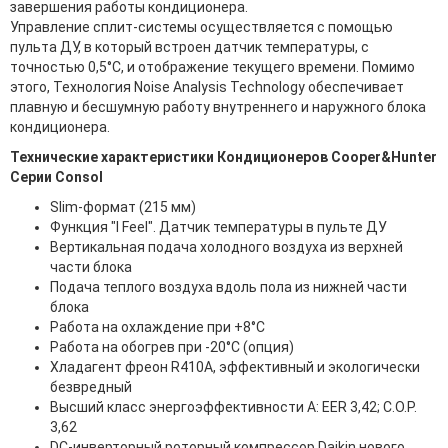
завершения работы кондиционера.
Управление сплит-системы осуществляется с помощью
пульта ДУ, в который встроен датчик температуры, с
точностью 0,5°C, и отображение текущего времени. Помимо
этого, Технология Noise Analysis Technology обеспечивает
плавную и бесшумную работу внутреннего и наружного блока
кондиционера.
Технические характеристики Кондиционеров Cooper&Hunter
Серии Consol
Slim-формат (215 мм)
Функция "I Feel". Датчик температуры в пульте ДУ
Вертикальная подача холодного воздуха из верхней
части блока
Подача теплого воздуха вдоль пола из нижней части
блока
Работа на охлаждение при +8°C
Работа на обогрев при -20°C (опция)
Хладагент фреон R410A, эффективный и экологически
безвредный
Высший класс энергоэффективности А: EER 3,42; C.O.P.
3,62
DC-инверторный роторный компрессор Daikin нового