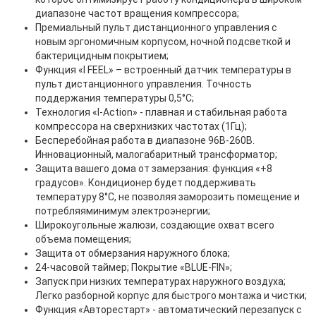
диапазоне частот вращения компрессора;
Премиальный пульт дистанционного управления с
новым эргономичным корпусом, ночной подсветкой и
бактерицидным покрытием;
Функция «I FEEL» – встроенный датчик температуры в
пульт дистанционного управления. Точность
поддержания температуры 0,5°С;
Технология «I-Action» - плавная и стабильная работа
компрессора на сверхнизких частотах (1Гц);
Бесперебойная работа в диапазоне 96В-260В.
Инновационный, малогабаритный трансформатор;
Защита вашего дома от замерзания: функция «+8
градусов». Кондиционер будет поддерживать
температуру 8°С, не позволяя заморозить помещение и
потребляяминимум электроэнергии;
Широкоугольные жалюзи, создающие охват всего
объема помещения;
Защита oт обмерзания наружного блока;
24-часовой таймер; Покрытие «BLUE-FIN»;
Запуск при низких температурах наружного воздуха;
Легко разборной корпус для быстрого монтажа и чистки;
Функция «Авторестарт» - автоматический перезапуск с