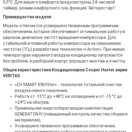
0,5°С. Для вашего комфорта предусмотрены 24-часовой
таймер, режим комфортного сна, функция "Авторестарт".
Преимущества модели
Модель отличается усовершенствованным программным
обеспечением, которое обеспечивает оптимальную работу в
широком диапазоне частот вращения компрессора. Для
стабильной и плавной работы компрессора на сверхнизких
частотах (1Гц) разработана технология «I-Action». При низких
температурах наружного воздуха кондиционер запускается
без проблем, а разборной корпус упрощает монтаж и очистку.
Общие характеристики Кондиционеров Cooper Hunter верии
VERITAS
«CH SMART-ION Filter» - технология тотальной очистки
воздуха нового поколения;
Работа от -15°С до +48°С на охлаждение и от -15 °С до
+24°С на обогрев;
Премиальная энергосберегающая комплектация
GENERATON IV (повышенный контроль качества сборки и
материалов);
Усовершенствованное программное обеспечение,
которое оптимизирует работу кондиционера в широком