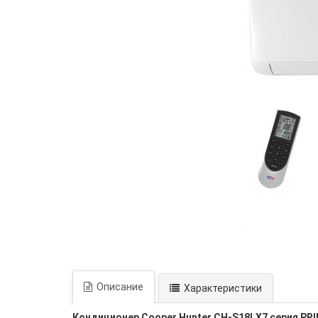
Описание
Характеристики
Кондиционер Cooper Hunter CH-S18LX7 серия PR