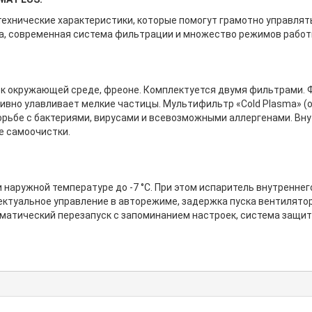
хнические характеристики, которые помогут грамотно управлят
, современная система фильтрации и множество режимов работы
 к окружающей среде, фреоне. Комплектуется двумя фильтрами. 
но улавливает мелкие частицы. Мультифильтр «Сold Plasma» (оп
орьбе с бактериями, вирусами и всевозможными аллергенами. Вн
е самоочистки.
 наружной температуре до -7 °С. При этом испаритель внутренне
ектуальное управление в авторежиме, задержка пуска вентилято
матический перезапуск с запоминанием настроек, система защи