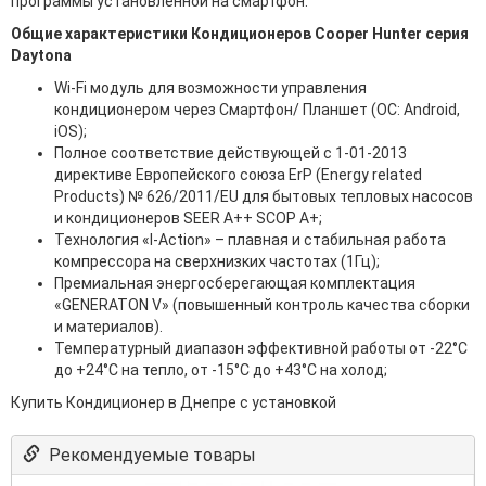
программы установленной на смартфон.
Общие характеристики Кондиционеров Cooper Hunter серия
Daytona
Wi-Fi модуль для возможности управления
кондиционером через Смартфон/ Планшет (ОС: Android,
iOS);
Полное соответствие действующей c 1-01-2013
директиве Европейского союза ErP (Energy related
Products) № 626/2011/EU для бытовых тепловых насосов
и кондиционеров SEER A++ SCOP A+;
Технология «I-Action» – плавная и стабильная работа
компрессора на сверхнизких частотах (1Гц);
Премиальная энергосберегающая комплектация
«GENERATON V» (повышенный контроль качества сборки
и материалов).
Температурный диапазон эффективной работы от -22°C
до +24°C на тепло, от -15°C до +43°C на холод;
Купить Кондиционер в Днепре с установкой
Рекомендуемые товары