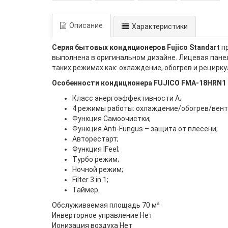
Описание
Характеристики
Серия бытовых кондиционеров Fujico Standart
п
выполнена в оригинальном дизайне. Лицевая пане
таких режимах как: охлаждение, обогрев и рецирку
Особенности кондиционера FUJICO FMA-18HRN1 
Класс энергоэффективности А;
4 режимы работы: охлаждение/обогрев/вен
Функция Самоочистки;
Функция Anti-Fungus – защита от плесени;
Авторестарт;
Функция IFeel;
Турбо режим;
Ночной режим;
Filter 3 in 1;
Таймер.
Обслуживаемая площадь 70 м²
Инверторное управление Нет
Ионизация воздуха Нет