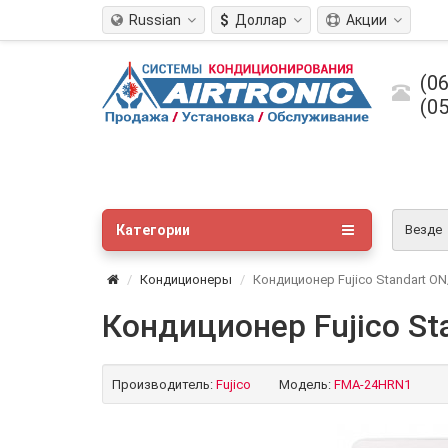
Russian
$
Доллар
Акции
(06
(05
Категории
Везде
Кондиционеры
Кондиционер Fujico Standart O
Кондиционер Fujico S
Производитель:
Fujico
Модель:
FMA-24HRN1