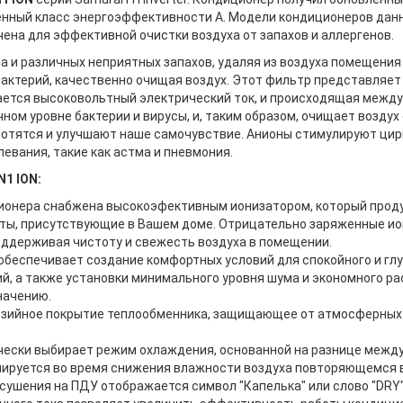
ченный класс энергоэффективности А. Модели кондиционеров да
чена для эффективной очистки воздуха от запахов и аллергенов.
ма и различных неприятных запахов, удаляя из воздуха помещения
бактерий, качественно очищая воздух. Этот фильтр представляе
ается высоковольтный электрический ток, и происходящая между
ном уровне бактерии и вирусы, и, таким образом, очищает возду
ботятся и улучшают наше самочувствие. Анионы стимулируют цир
вания, такие как астма и пневмония.
1 ION:
ционера снабжена высокоэфективным ионизатором, который про
ты, присутствующие в Вашем доме. Отрицательно заряженные ион
поддерживая чистоту и свежесть воздуха в помещении.
беспечивает создание комфортных условий для спокойного и глуб
, а также установки минимального уровня шума и экономного ра
начению.
озийное покрытие теплообменника, защищающее от атмосферных 
ески выбирает режим охлаждения, основанной на разнице между
улируется во время снижения влажности воздуха повторяющемся
сушения на ПДУ отображается символ "Капелька" или слово "DRY"