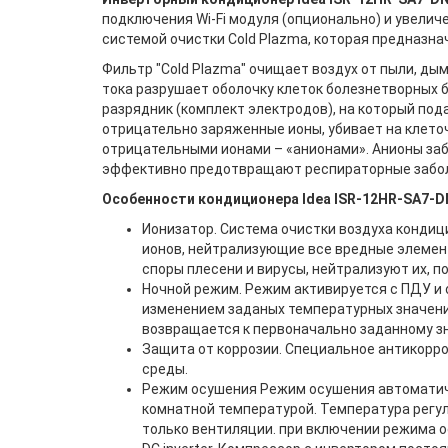
подключения Wi-Fi модуля (опционально) и увели
системой очистки Cold Plazma, которая предназна
Фильтр "Cold Plazma" очищает воздух от пыли, ды
тока разрушает оболочку клеток болезнетворных 
разрядник (комплект электродов), на который под
отрицательно заряженные ионы, убивает на клеточ
отрицательными ионами – «анионами». Анионы за
эффективно предотвращают респираторные заболе
Особенности кондиционера Idea ISR-12HR-SA7-DN
Ионизатор. Система очистки воздуха конди
ионов, нейтрализующие все вредные элемен
споры плесени и вирусы, нейтрализуют их, 
Ночной режим. Режим активируется с ПДУ и о
изменением заданых температурных значений
возвращается к первоначально заданному з
Защита от коррозии. Специальное антикорр
среды.
Режим осушения Режим осушения автоматич
комнатной температурой. Температура рег
только вентиляции. при включении режима о