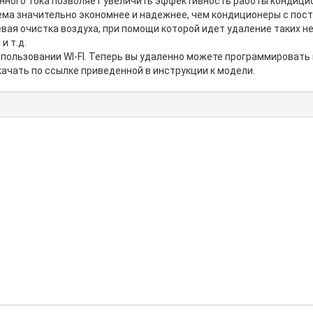
оянного тока позволяет увеличить эффективность работы кондици
тема значительно экономнее и надежнее, чем кондиционеры с по
ая очистка воздуха, при помощи которой идет удаление таких не
и т.д.
пользовании WI-FI. Теперь вы удаленно можете программировать
ачать по ссылке приведенной в инструкции к модели.