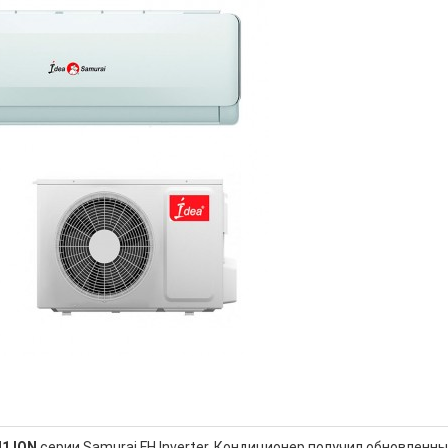
1 ION
серии Samurai FH Inverter. Кондиционер получил обновленн