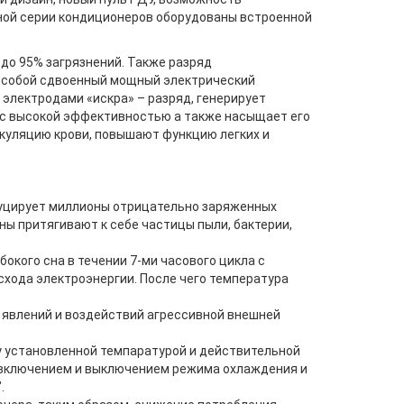
нной серии кондиционеров оборудованы встроенной
 до 95% загрязнений. Также разряд
т собой сдвоенный мощный электрический
 электродами «искра» – разряд, генерирует
х с высокой эффективностью а также насыщает его
куляцию крови, повышают функцию легких и
дуцирует миллионы отрицательно заряженных
ы притягивают к себе частицы пыли, бактерии,
окого сна в течении 7-ми часового цикла с
схода электроэнергии. После чего температура
явлений и воздействий агрессивной внешней
 установленной темпаратурой и действительной
 включением и выключением режима охлаждения и
.