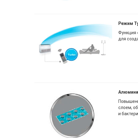
Режим Т
Функция 
для созд
Алюмини
Повышенн
слоем, о
и бактер