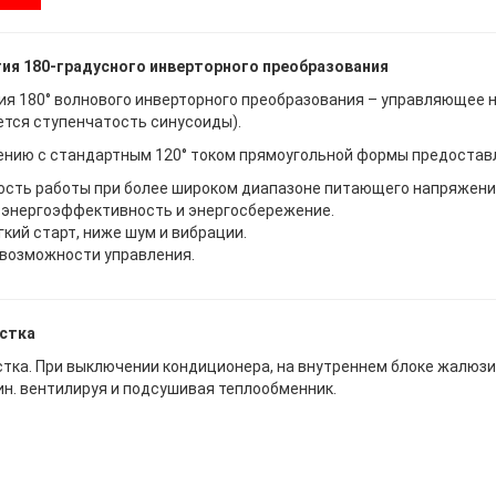
ия 180-градусного инверторного преобразования
ия 180° волнового инверторного преобразования – управляющее
ется ступенчатость синусоиды).
ению с стандартным 120° током прямоугольной формы предоста
сть работы при более широком диапазоне питающего напряжения
энергоэффективность и энергосбережение.
гкий старт, ниже шум и вибрации.
возможности управления.
стка
тка. При выключении кондиционера, на внутреннем блоке жалюзи
ин. вентилируя и подсушивая теплообменник.