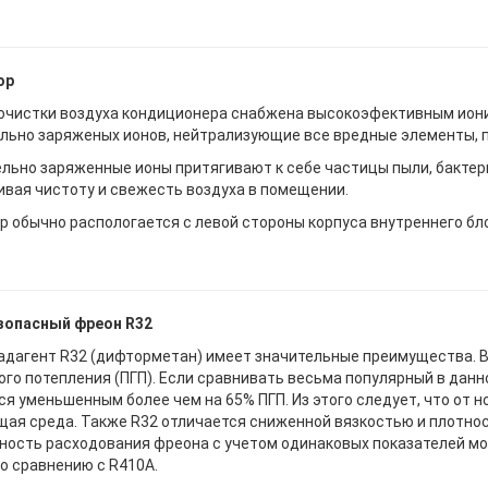
ор
очистки воздуха кондиционера снабжена высокоэфективным ион
льно заряженых ионов, нейтрализующие все вредные элементы, 
льно заряженные ионы притягивают к себе частицы пыли, бактери
вая чистоту и свежесть воздуха в помещении.
р обычно распологается с левой стороны корпуса внутреннего бл
зопасный фреон R32
адагент R32 (дифторметан) имеет значительные преимущества. В
ого потепления (ПГП). Если сравнивать весьма популярный в данн
ся уменьшенным более чем на 65% ПГП. Из этого следует, что от 
ая среда. Также R32 отличается сниженной вязкостью и плотнос
ность расходования фреона с учетом одинаковых показателей м
о сравнению с R410A.