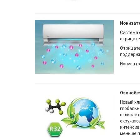
Ионизат
Система 
отрицате
Отрицате
поддержи
Ионизато
Озонобе
Новый хл
глобальн
отличает
окружающ
интенсив
меньше п