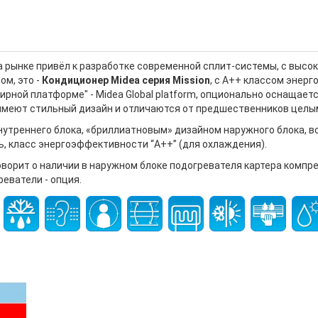
а рынке привёл к разработке современной сплит-системы, с высо
ом, это -
Кондиционер Midea серия Mission
, с A++ классом энер
ирной платформе" - Midea Global platform, опционально оснащаетс
 имеют стильный дизайн и отличаются от предшественников цел
нутреннего блока, «бриллиатновым» дизайном наружного блока, в
, класс энергоэффективности “A++” (для охлаждения).
говорит о наличии в наружном блоке подогревателя картера компр
реватели - опция.