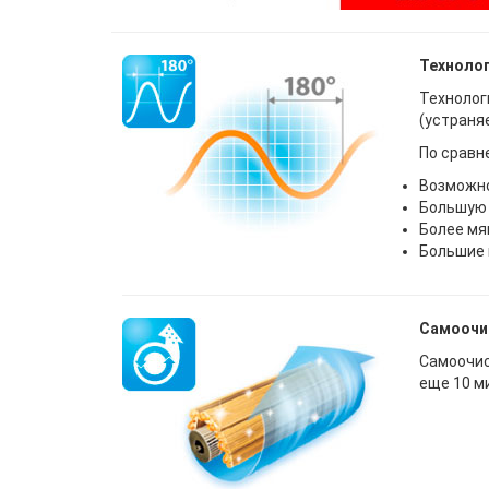
Технолог
Технолог
(устраня
По сравн
Возможно
Большую 
Более мя
Большие 
Самоочи
Самоочис
еще 10 м