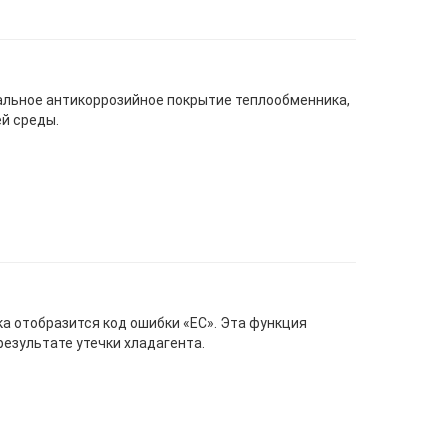
иальное антикоррозийное покрытие теплообменника,
й среды.
ка отобразится код ошибки «EС». Эта функция
езультате утечки хладагента.