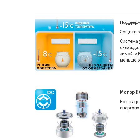
Поддерж
Защита о
Система 
охлаждал
зимой, и
меньше э
Мотор DC
Во внутр
энергопо