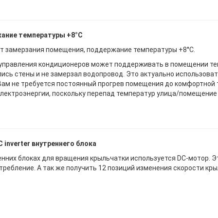
ание температуры +8°С
т замерзания помещения, поддержание температуры +8°С.
управления кондиционеров может поддерживать в помещении тем
ись стены и не замерзал водопровод. Это актуально использовать
 Вам не требуется постоянный прогрев помещения до комфортной
лектроэнергии, поскольку перепад температур улица/помещение
 inverter внутреннего блока
енних блоках для вращения крыльчатки используется DC-мотор. Э
требление. А так же получить 12 позиций изменения скорости кры