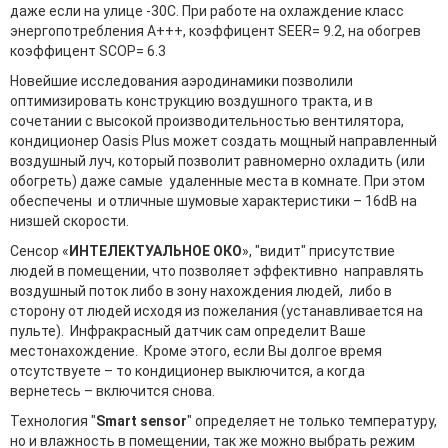
даже если на улице -30С. При работе на охлаждение класс
энергопотребления А+++, коэффицент SEER= 9.2, на обогрев
коэффицент SCOP= 6.3
Новейшие исследования аэродинамики позволили
оптимизировать конструкцию воздушного тракта, и в
сочетании с высокой производительностью вентилятора,
кондиционер Oasis Plus может создать мощный направленный
воздушный луч, который позволит равномерно охладить (или
обогреть) даже самые удаленные места в комнате. При этом
обеспечены и отличные шумовые характеристики – 16dB на
низшей скорости.
Сенсор «
ИНТЕЛЕКТУАЛЬНОЕ ОКО
», "видит" присутствие
людей в помещении, что позволяет эффективно направлять
воздушный поток либо в зону нахождения людей, либо в
сторону от людей исходя из пожелания (устанавливается на
пульте). Инфракрасный датчик сам определит Ваше
местонахождение. Кроме этого, если Вы долгое время
отсутствуете – то кондиционер выключится, а когда
вернетесь – включится снова.
Технология "
Smart sensor
" определяет не только температуру,
но и влажность в помещении, так же можно выбрать режим