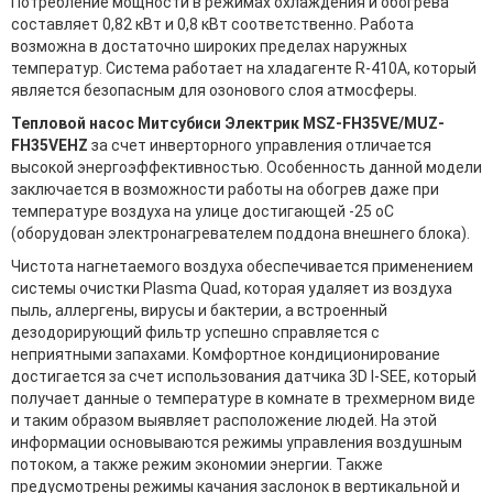
Потребление мощности в режимах охлаждения и обогрева
составляет 0,82 кВт и 0,8 кВт соответственно. Работа
возможна в достаточно широких пределах наружных
температур. Система работает на хладагенте R-410A, который
является безопасным для озонового слоя атмосферы.
Тепловой насос Митсубиси Электрик MSZ-FH35VE/MUZ-
FH35VEHZ
за счет инверторного управления отличается
высокой энергоэффективностью. Особенность данной модели
заключается в возможности работы на обогрев даже при
температуре воздуха на улице достигающей -25 оС
(оборудован электронагревателем поддона внешнего блока).
Чистота нагнетаемого воздуха обеспечивается применением
системы очистки Plasma Quad, которая удаляет из воздуха
пыль, аллергены, вирусы и бактерии, а встроенный
дезодорирующий фильтр успешно справляется с
неприятными запахами. Комфортное кондиционирование
достигается за счет использования датчика 3D I-SEE, который
получает данные о температуре в комнате в трехмерном виде
и таким образом выявляет расположение людей. На этой
информации основываются режимы управления воздушным
потоком, а также режим экономии энергии. Также
предусмотрены режимы качания заслонок в вертикальной и