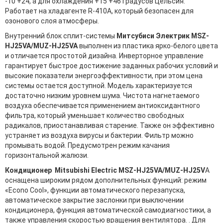
-10 +24, а для охлаждения +15 +46 градусов Цельсия.
Работает на хладагенте R-410A, который безопасен для
озонового слоя атмосферы.
Внутренний блок сплит-системы
Митсубиси Электрик MSZ-
HJ25VA/MUZ-HJ25VA
выполнен из пластика ярко-белого цвета
и отличается простотой дизайна. Инверторное управление
гарантирует быстрое достижение заданных рабочих условий и
высокие показатели энергоэффективности, при этом цена
системы остается доступной. Модель характеризуется
достаточно низким уровнем шума. Чистота нагнетаемого
воздуха обеспечивается применением антиоксидантного
фильтра, который уменьшает количество свободных
радикалов, приостанавливая старение. Также он эффективно
устраняет из воздуха вирусы и бактерии. Фильтр можно
промывать водой. Предусмотрен режим качания
горизонтальной жалюзи.
Кондиционер Mitsubishi Electric MSZ-HJ25VA/MUZ-HJ25V
A
оснащена широким рядом дополнительных функций: режим
«Econo Cool», функции автоматического перезапуска,
автоматическое закрытие заслонки при выключении
кондиционера, функция автоматической самодиагностики, а
также управления скоростью вращения вентилятора. . Для