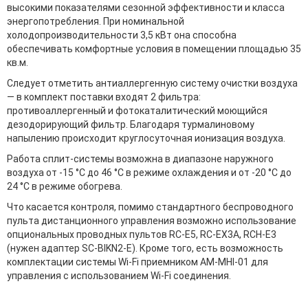
высокими показателями сезонной эффективности и класса
энергопотребления. При номинальной
холодопроизводительности 3,5 кВт она способна
обеспечивать комфортные условия в помещении площадью 35
кв.м.
Следует отметить антиаллергенную систему очистки воздуха
— в комплект поставки входят 2 фильтра:
противоаллергенный и фотокаталитический моющийся
дезодорирующий фильтр. Благодаря турмалиновому
напылению происходит круглосуточная ионизация воздуха.
Работа сплит-системы возможна в диапазоне наружного
воздуха от -15 °С до 46 °С в режиме охлаждения и от -20 °С до
24 °С в режиме обогрева.
Что касается контроля, помимо стандартного беспроводного
пульта дистанционного управления возможно использование
опциональных проводных пультов RC-E5, RC-EX3A, RCH-E3
(нужен адаптер SC-BIKN2-E). Кроме того, есть возможность
комплектации системы Wi-Fi приемником AM-MHI-01 для
управления с использованием Wi-Fi соединения.