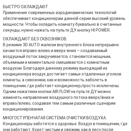
БЫСТРО ОХЛАЖДАЮТ.
Применение современных аэродинамических технологий
обеспечивает кондиционерам данной серии высокий уровень
мощности. Чтобы охладить комнату буквально в считанные
секунды, нужно нажать на пульте ДУ кнопку HI POWER.
ОХЛАЖДАЮТ БЕЗ СКВОЗНЯКОВ.
В режиме 3D AUTO жалюзи внутреннего блока непрерывно
качаются вправо-влево и вверх-вниз – создаваемый
воздушный поток закручивается, становится мощным,
объемным и моментально смешивается с комнатным
воздухом. Благодаря данному режиму выходящий из
кондиционера воздух достигает самых отдаленных уголков
комнаты, а сквозняки, как и возможность заболеть в
помещении, где работает кондиционер,просто исключены.
Одним нажатием кнопки AIR FLOW на пульте ДУ можно
изменять направление воздушного потока вверх/вниз и
вправо/влево, создавая тем самым различные сценарии
кондиционирования.
МНОГОСТУПЕНЧАТАЯ СИСТЕМА ОЧИСТКИ ВОЗДУХА.
Кондиционеры заботятся о здоровье. Воздух в помещении, где
они работают, будет чистым и свежим, как в лесу после