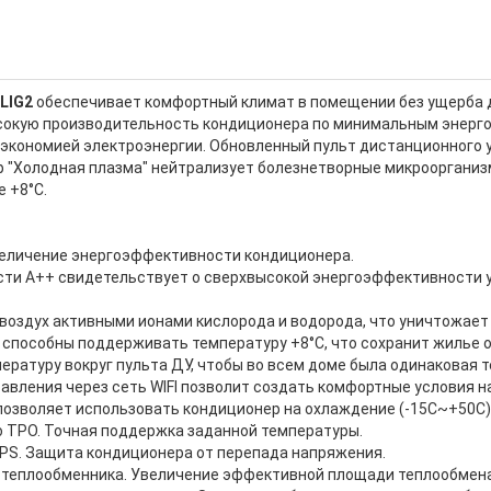
LIG2
обеспечивает комфортный климат в помещении без ущерба д
ысокую производительность кондиционера по минимальным энерг
кономией электроэнергии. Обновленный пульт дистанционного уп
 "Холодная плазма" нейтрализует болезнетворные микроорганизм
 +8°C.
величение энергоэффективности кондиционера.
и А++ свидетельствует о сверхвысокой энергоэффективности 
воздух активными ионами кислорода и водорода, что уничтожает 
пособны поддерживать температуру +8°С, что сохранит жилье от
пературу вокруг пульта ДУ, чтобы во всем доме была одинаковая 
вления через сеть WIFI позволит создать комфортные условия н
зволяет использовать кондиционер на охлаждение (-15С~+50С) и
 ТРО. Точная поддержка заданной температуры.
. Защита кондиционера от перепада напряжения.
теплообменника. Увеличение эффективной площади теплообмена