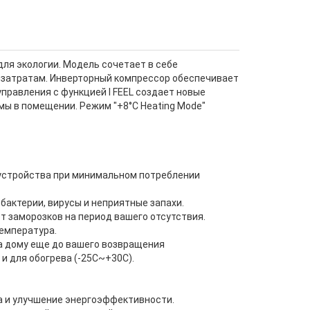
ля экологии. Модель сочетает в себе
озатратам. Инверторный компрессор обеспечивает
равления с функцией I FEEL создает новые
ы в помещении. Режим "+8°C Heating Mode"
устройства при минимальном потреблении
бактерии, вирусы и неприятные запахи.
 заморозков на период вашего отсутствия.
температура.
а дому еще до вашего возвращения
 для обогрева (-25С~+30С).
 и улучшение энергоэффективности.