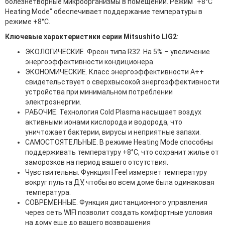
болезнетворные микроорганизмы в помещении. Режим "+8°C
Heating Mode" обеспечивает поддержание температуры в
режиме +8°C.
Ключевые характеристики серии Mitsushito LIG2
:
ЭКОЛОГИЧЕСКИЕ. Фреон типа R32. На 5% – увеличение
энергоэффективности кондиционера.
ЭКОНОМИЧЕСКИЕ. Класс энергоэффективности А++
свидетельствует о сверхвысокой энергоэффективности
устройства при минимальном потреблении
электроэнергии.
РАБОЧИЕ. Технология Cold Plasma насыщает воздух
активными ионами кислорода и водорода, что
уничтожает бактерии, вирусы и неприятные запахи.
САМОСТОЯТЕЛЬНЫЕ. В режиме Heating Mode способны
поддерживать температуру +8°С, что сохранит жилье от
заморозков на период вашего отсутствия.
Чувствительны. Функция I Feel измеряет температуру
вокруг пульта ДУ, чтобы во всем доме была одинаковая
температура.
СОВРЕМЕННЫЕ. Функция дистанционного управления
через сеть WIFI позволит создать комфортные условия
на дому еще до вашего возвращения