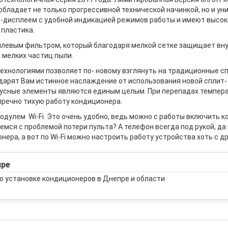
 обладает не только прогрессивной технической начинкой, но и у
дисплеем с удобной индикацией режимов работы и имеют высок
 пластика.
евым фильтром, который благодаря мелкой сетке защищает вну
 мелких частиц пыли.
ехнологиями позволяет по- новому взглянуть на традиционные сп
арят Вам истинное наслаждение от использования новой сплит- 
рпусные элементы являются единым целым. При перепадах темпер
пречно тихую работу кондиционера.
одулем Wi-Fi. Это очень удобно, ведь можно с работы включить 
мся с проблемой потери пульта? А телефон всегда под рукой, да и 
нера, а вот по Wi-Fi можно настроить работу устройства хоть с д
пре
о установке кондиционеров в Днепре и области