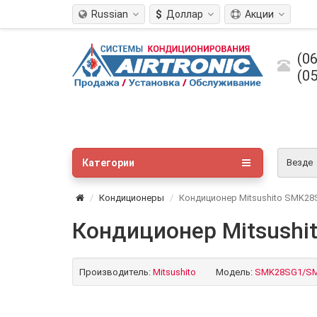
Russian
$
Доллар
Акции
(06
(05
Категории
Везде
Кондиционеры
Кондиционер Mitsushito SMK2
Кондиционер Mitsush
Производитель:
Mitsushito
Модель:
SMK28SG1/S