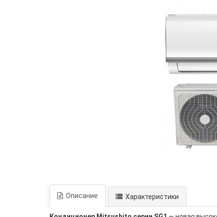
Описание
Характеристики
Кондиционер Mitsushito серии SG1
— новая высок