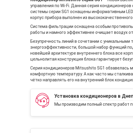
управления по Wi-Fi. Данная серия кондиционеров
системы серии SG1 оснащены информативным LED-
корпус прибора выполнен из высококачественного
Система фильтрации оснащена особым противопыл
работы и намного эффективнее очищает воздух от
Безупречность линий в сочетании с уникальными т
энергоэффективности, большой набор функций под
новейшей архитектуре внутреннего блока все ко
цельнолитая конструкция блока гарантирует безу
Серия кондиционеров Mitsushito SG1 обзавелась м
комфортную температуру. А как часто мы сталкивае
чётко направлять его на внутренний блок кондицио
Установка кондиционеров в Дне
Мы производим полный спектр работ п