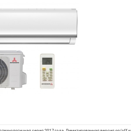
отехнологичная серия 2017 года. Лимитированная версия on/off 