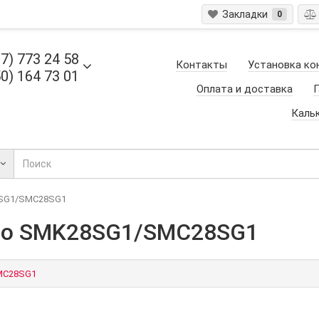
Закладки
0
7) 773 24 58
Контакты
Установка ко
0) 164 73 01
Оплата и доставка
Г
Каль
8SG1/SMC28SG1
ito SMK28SG1/SMC28SG1
MC28SG1