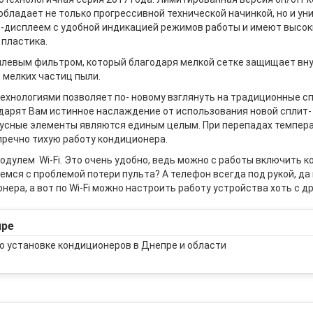
 обладает не только прогрессивной технической начинкой, но и у
дисплеем с удобной индикацией режимов работы и имеют высок
 пластика.
евым фильтром, который благодаря мелкой сетке защищает вну
 мелких частиц пыли.
ехнологиями позволяет по- новому взглянуть на традиционные сп
арят Вам истинное наслаждение от использования новой сплит- 
рпусные элементы являются единым целым. При перепадах темпер
пречно тихую работу кондиционера.
одулем Wi-Fi. Это очень удобно, ведь можно с работы включить 
мся с проблемой потери пульта? А телефон всегда под рукой, да и 
нера, а вот по Wi-Fi можно настроить работу устройства хоть с д
пре
о установке кондиционеров в Днепре и области