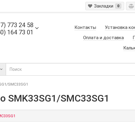
Закладки
0
7) 773 24 58
Контакты
Установка ко
0) 164 73 01
Оплата и доставка
Г
Каль
3SG1/SMC33SG1
ito SMK33SG1/SMC33SG1
MC33SG1