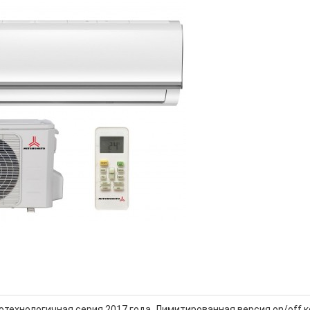
отехнологичная серия 2017 года. Лимитированная версия on/off 