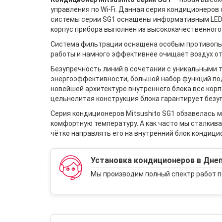
управления по Wi-Fi. Данная серия кондиционеров
системы серии SG1 оснащены информативным LED-
корпус прибора выполнен из высококачественного
Система фильтрации оснащена особым противопыл
работы и намного эффективнее очищает воздух от
Безупречность линий в сочетании с уникальными т
энергоэффективности, большой набор функций под
новейшей архитектуре внутреннего блока все ко
цельнолитая конструкция блока гарантирует безу
Серия кондиционеров Mitsushito SG1 обзавелась м
комфортную температуру. А как часто мы сталкивае
чётко направлять его на внутренний блок кондицио
Установка кондиционеров в Дне
Мы производим полный спектр работ п