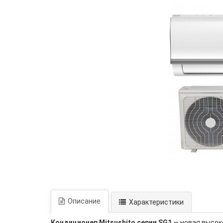
Описание
Характеристики
Кондиционер Mitsushito серии SG1
— новая высок