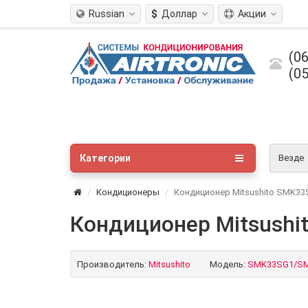
Russian
$
Доллар
Акции
(06
(05
Категории
Везде
Кондиционеры
Кондиционер Mitsushito SMK3
Кондиционер Mitsush
Производитель:
Mitsushito
Модель:
SMK33SG1/S