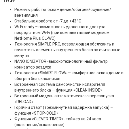
TECH:
Режимы работы: охлаждение/обогрев/осушение/
вентиляция
Стабильная работа от -7 до +43 °C
Wi-Fi ready – возможность удаленного доступа
посредством Wi-Fi (при комплектацией модемом
NetHome Plus OL-WC)
Технология SIMPLE PRO, позволяющая обслужить и
почистить элементы внутреннего блока за считанные
минуты
NANO IONIZATOR -высокотехнологичный фильтр
ионизатор воздуха
Технология «SMART FLOW» — комфортное охлаждение и
обогрев без сквозняков
Встроенная система самоочистки испарителя
внутреннего блока — функция «CLEAN INSIDE»
Встроенный модуль автоматического перезапуска
«RELOAD»
Горячий старт (трехминутная задержка запуска) –
функция «STOP-COLD»
Функция «СLEVER TIMER» -таймер на 24 часа
(включение/выключение)