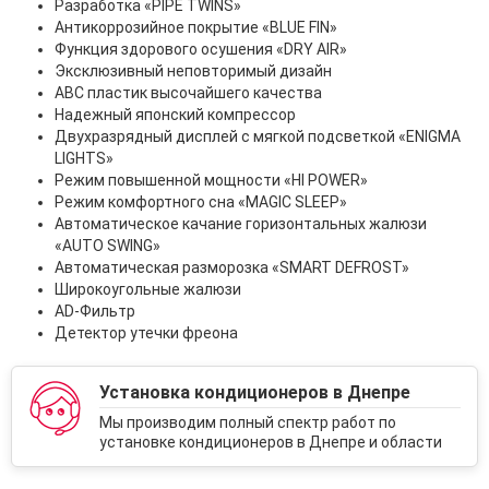
Разработка «PIPE TWINS»
Антикоррозийное покрытие «BLUE FIN»
Функция здорового осушения «DRY AIR»
Эксклюзивный неповторимый дизайн
ABC пластик высочайшего качества
Надежный японский компрессор
Двухразрядный дисплей c мягкой подсветкой «ENIGMA
LIGHTS»
Режим повышенной мощности «HI POWER»
Режим комфортного сна «MAGIC SLEEP»
Автоматическое качание горизонтальных жалюзи
«AUTO SWING»
Автоматическая разморозка «SMART DEFROST»
Широкоугольные жалюзи
AD-Фильтр
Детектор утечки фреона
Установка кондиционеров в Днепре
Мы производим полный спектр работ по
установке кондиционеров в Днепре и области