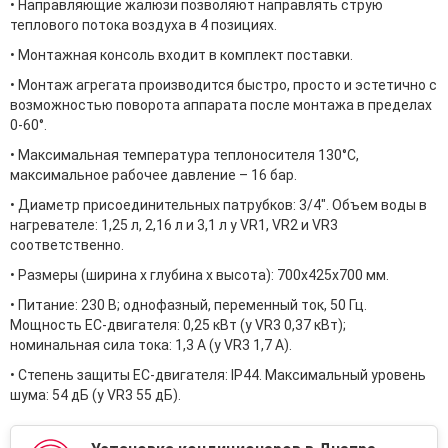
• Направляющие жалюзи позволяют направлять струю
теплового потока воздуха в 4 позициях.
• Монтажная консоль входит в комплект поставки.
• Монтаж агрегата производится быстро, просто и эстетично с
возможностью поворота аппарата после монтажа в пределах
0-60°.
• Максимальная температура теплоносителя 130°С,
максимальное рабочее давление – 16 бар.
• Диаметр присоединительных патрубков: 3/4". Объем воды в
нагревателе: 1,25 л, 2,16 л и 3,1 л у VR1, VR2 и VR3
соответственно.
• Размеры (ширина х глубина х высота): 700х425х700 мм.
• Питание: 230 В; однофазный, переменный ток, 50 Гц.
Мощность EC-двигателя: 0,25 кВт (у VR3 0,37 кВт);
номинальная сила тока: 1,3 А (у VR3 1,7 А).
• Степень защиты EC-двигателя: IP44. Максимальный уровень
шума: 54 дБ (у VR3 55 дБ).