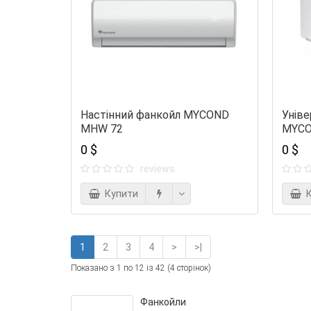
Настінний фанкойл MYCOND
Унів
MHW 72
MYCO
0 $
0 $
reviews
Купити
К
1
2
3
4
>
>|
Показано з 1 по 12 із 42 (4 сторінок)
Фанкойли