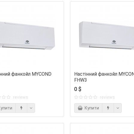
інний фанкойл MYCOND
Настінний фанкойл MYCO
2
FHW3
0 $
reviews
reviews
упити
Купити