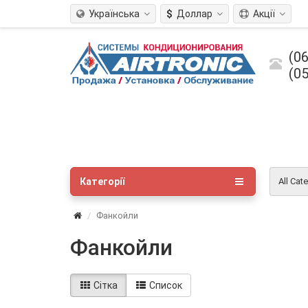
Українська
$
Доллар
Акції
(06
(05
Категорії
All Cat
Фанкойли
Фанкойли
Сітка
Список