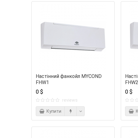
Настінний фанкойл MYCOND
Наст
FHW1
FHW
0 $
0 $
reviews
Купити
К