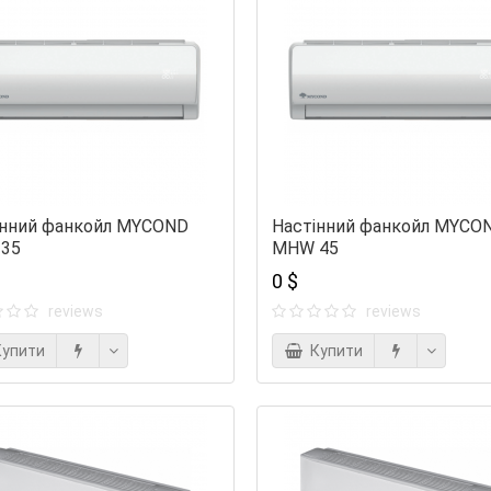
інний фанкойл MYCOND
Настінний фанкойл MYCO
35
MHW 45
0 $
reviews
reviews
упити
Купити