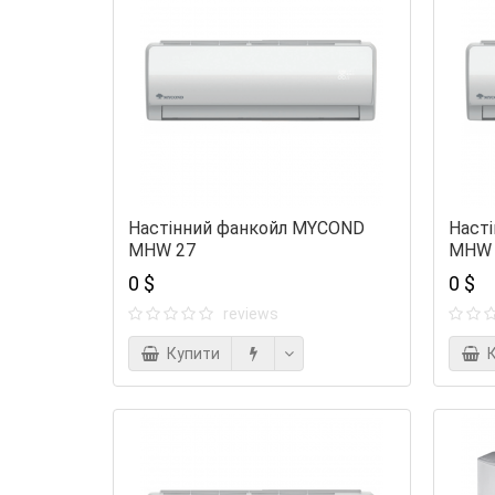
Настінний фанкойл MYCOND
Наст
MHW 27
MHW 
0 $
0 $
reviews
Купити
К