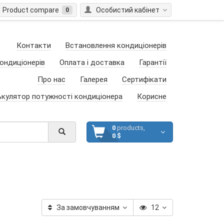
Product compare
Особистий кабінет
0
Контакти
Встановлення кондиціонерів
ондиціонерів
Оплата і доставка
Гарантії
Про нас
Галерея
Сертифікати
ькулятор потужності кондиціонера
Корисне
0
products,
0 $
За замовчуванням
12