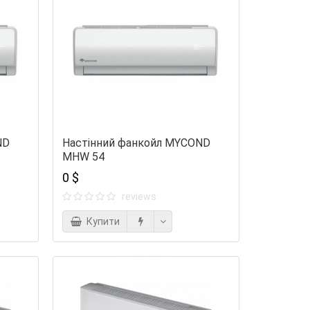
ND
Настінний фанкойл MYCOND
MHW 54
0 $
reviews
Купити