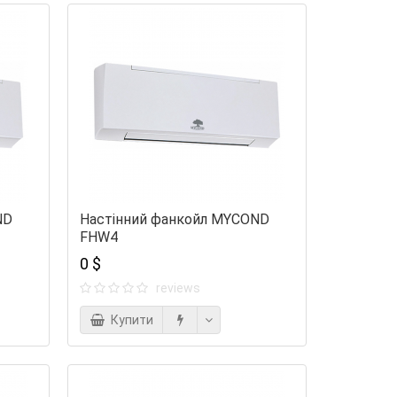
ND
Настінний фанкойл MYCOND
FHW4
0 $
reviews
Купити