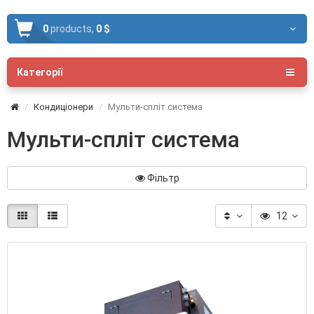
0
products,
0 $
Категорії
Кондиціонери
Мульти-спліт система
Мульти-спліт система
Фільтр
12