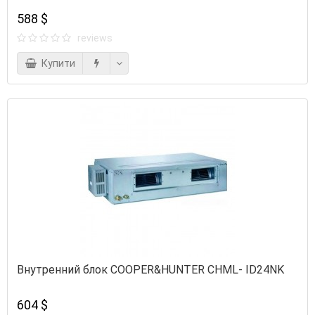
588 $
reviews
Купити
Внутренний блок COOPER&HUNTER CHML- ID24NK
604 $