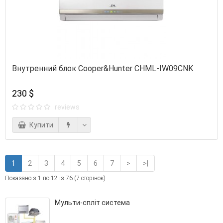
Внутренний блок Cooper&Hunter CHML-IW09CNK
230 $
reviews
Купити
1
2
3
4
5
6
7
>
>|
Показано з 1 по 12 із 76 (7 сторінок)
Мульти-спліт система