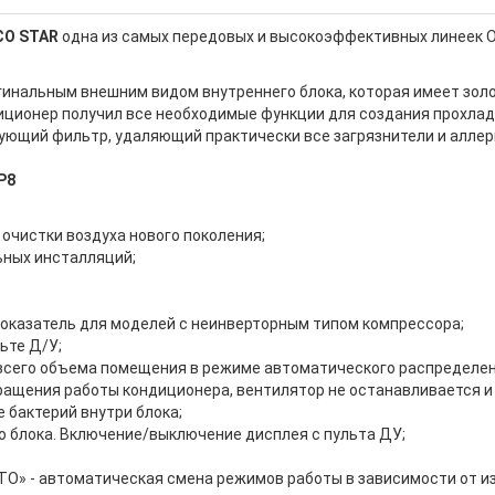
CO STAR
одна из самых передовых и высокоэффективных линеек O
игинальным внешним видом внутреннего блока, которая имеет зо
иционер получил все необходимые функции для создания прохлад
рующий фильтр, удаляющий практически все загрязнители и аллер
P8
й очистки воздуха нового поколения;
ьных инсталляций;
оказатель для моделей с неинверторным типом компрессора;
ьте Д/У;
сего объема помещения в режиме автоматического распределени
ращения работы кондиционера, вентилятор не останавливается и 
 бактерий внутри блока;
о блока. Включение/выключение дисплея с пульта ДУ;
TO» - автоматическая смена режимов работы в зависимости от и