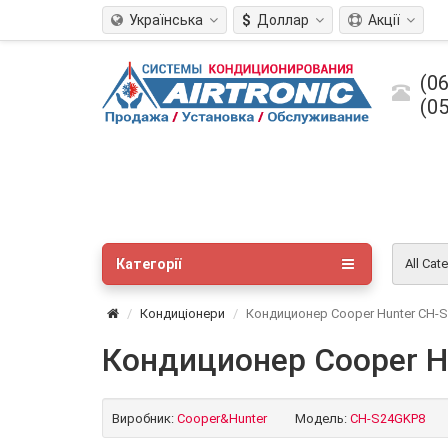
Українська
$
Доллар
Акції
(06
(05
Категорії
All Cat
Кондиціонери
Кондиционер Cooper Hunter CH-
Кондиционер Cooper H
Виробник:
Cooper&Hunter
Модель:
CH-S24GKP8