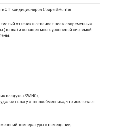
n/Off кондиционеров Cooper&Hunter
лотистый оттенок и отвечает всем современным
ы (тепла) и оснащен многоуровневой системой
гены.
я воздуха «SWING»;
удаляет влагу с теплообменника, что исключает
зменений температуры в помещении;