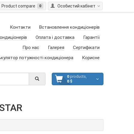
Product compare
Особистий кабінет
0
Контакти
Встановлення кондиціонерів
ондиціонерів
Оплата і доставка
Гарантії
Про нас
Галерея
Сертифікати
ькулятор потужності кондиціонера
Корисне
0
products,
0 $
 STAR