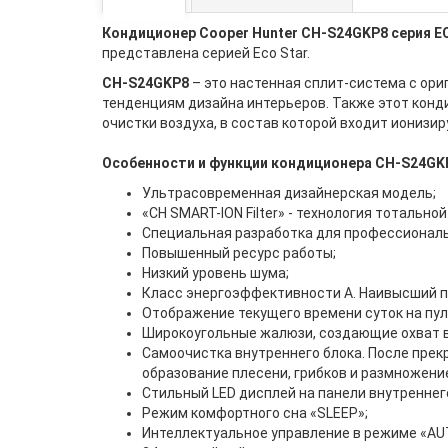
Кондиционер Cooper Hunter CH-S24GKP8 серия E
представлена серией Eco Star.
CH-S24GKP8
– это настенная сплит-система с ор
тенденциям дизайна интерьеров. Также этот конд
очистки воздуха, в состав которой входит ионизи
Особенности и функции кондиционера CH-S24GK
Ультрасовременная дизайнерская модель;
«CH SMART-ION Filter» - технология тотально
Специальная разработка для профессионал
Повышенный ресурс работы;
Низкий уровень шума;
Класс энергоэффективности А. Наивысший п
Отображение текущего времени суток на пул
Широкоугольные жалюзи, создающие охват в
Самоочистка внутреннего блока. После прек
образование плесени, грибков и размножение
Стильный LED дисплей на панели внутреннег
Режим комфортного сна «SLЕЕР»;
Интеллектуальное управление в режиме «AU