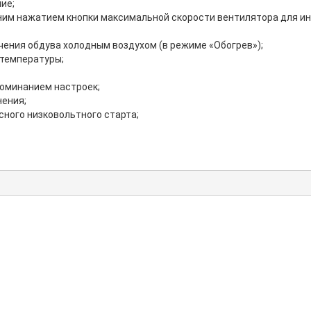
ие;
м нажатием кнопки максимальной скорости вентилятора для инт
ения обдува холодным воздухом (в режиме «Обогрев»);
 температуры;
поминанием настроек;
ения;
ного низковольтного старта;