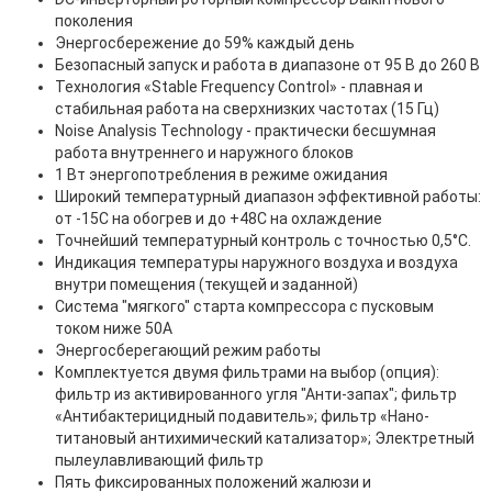
поколения
Энергосбережение до 59% каждый день
Безопасный запуск и работа в диапазоне от 95 В до 260 В
Технология «Stable Frequency Control» - плавная и
стабильная работа на сверхнизких частотах (15 Гц)
Noise Analysis Technology - практически бесшумная
работа внутреннего и наружного блоков
1 Вт энергопотребления в режиме ожидания
Широкий температурный диапазон эффективной работы:
от -15С на обогрев и до +48С на охлаждение
Точнейший температурный контроль с точностью 0,5°C.
Индикация температуры наружного воздуха и воздуха
внутри помещения (текущей и заданной)
Система "мягкого" старта компрессора с пусковым
током ниже 50А
Энергосберегающий режим работы
Комплектуется двумя фильтрами на выбор (опция):
фильтр из активированного угля "Анти-запах"; фильтр
«Антибактерицидный подавитель»; фильтр «Нано-
титановый антихимический катализатор»; Электретный
пылеулавливающий фильтр
Пять фиксированных положений жалюзи и