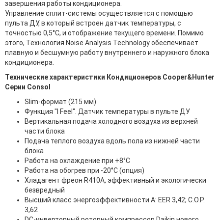
завершения работы кондиционера.
Управление сплит-системы осуществляется с помощью
пульта ДУ, в который встроен датчик температуры, с
точностью 0,5°C, и отображение текущего времени. Помимо
этого, Технология Noise Analysis Technology обеспечивает
плавную и бесшумную работу внутреннего и наружного блока
кондиционера.
Технические характеристики Кондиционеров Cooper&Hunter
Серии Consol
Slim-формат (215 мм)
Функция "I Feel". Датчик температуры в пульте ДУ
Вертикальная подача холодного воздуха из верхней
части блока
Подача теплого воздуха вдоль пола из нижней части
блока
Работа на охлаждение при +8°C
Работа на обогрев при -20°C (опция)
Хладагент фреон R410A, эффективный и экологически
безвредный
Высший класс энергоэффективности А: EER 3,42; C.O.P.
3,62
DC-инверторный роторный компрессор Daikin нового