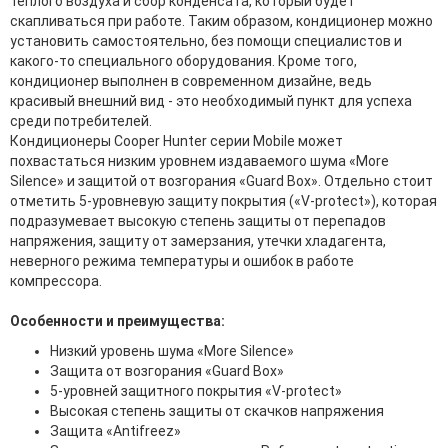
теплого воздуха и сбор конденсата, который будет
скапливаться при работе. Таким образом, кондиционер можно
установить самостоятельно, без помощи специалистов и
какого-то специального оборудования. Кроме того,
кондиционер выполнен в современном дизайне, ведь
красивый внешний вид - это необходимый пункт для успеха
среди потребителей.
Кондиционеры Cooper Hunter серии Mobile может
похвастаться низким уровнем издаваемого шума «Mоre
Silence» и защитой от возгорания «Guаrd Box». Отдельно стоит
отметить 5-уровневую защиту покрытия («V-protect»), которая
подразумевает высокую степень защиты от перепадов
напряжения, защиту от замерзания, утечки хладагента,
неверного режима температуры и ошибок в работе
компрессора.
Особенности и преимущества:
Низкий уровень шума «More Silence»
Защита от возгорания «Guard Box»
5-уровней защитного покрытия «V-protect»
Высокая степень защиты от скачков напряжения
Защита «Antifreez»