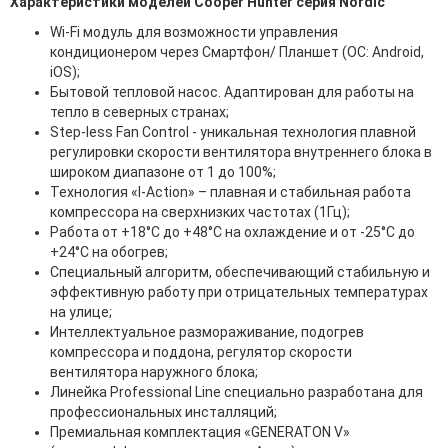
Характеристики моделей Cooper Hunter серия Nordic
Wi-Fi модуль для возможности управления
кондиционером через Смартфон/ Планшет (ОС: Android,
iOS);
Бытовой тепловой насос. Адаптирован для работы на
тепло в северных странах;
Step-less Fan Control - уникальная технология плавной
регулировки скорости вентилятора внутреннего блока в
широком диапазоне от 1 до 100%;
Технология «I-Action» – плавная и стабильная работа
компрессора на сверхнизких частотах (1Гц);
Работа от +18°C до +48°C на охлаждение и от -25°C до
+24°C на обогрев;
Специальный алгоритм, обеспечивающий стабильную и
эффективную работу при отрицательных температурах
на улице;
Интеллектуальное размораживание, подогрев
компрессора и поддона, регулятор скорости
вентилятора наружного блока;
Линейка Professional Line специально разработана для
профессиональных инсталляций;
Премиальная комплектация «GENERATON V»