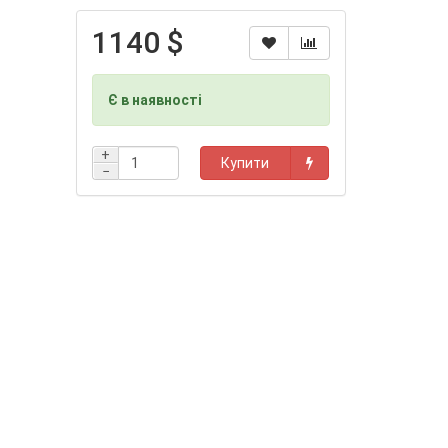
1140 $
Є в наявності
+
Купити
−