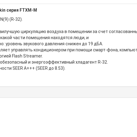
kin серия FTXM-M
(9) (R-32).
илучшую циркуляцию воздуха в помещении за счет согласованны
 в какой части помещения находятся люди, и
: уровень звукового давления снижен до 19 дБА.
оляет управлять кондиционером при помощи смарт-фона, компьют
гией Flash Streamer.
нобезопасный и энергоэффективный хладагент R-32.
сти SEER А+++ (SEER до 8.53).