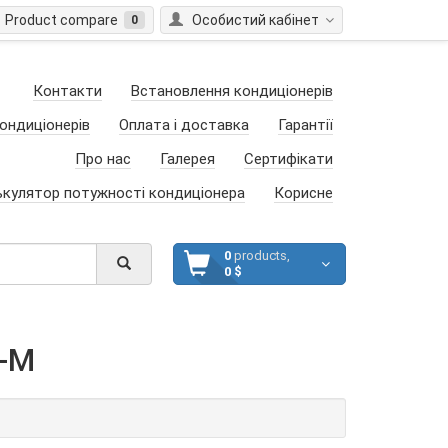
Product compare
Особистий кабінет
0
Контакти
Встановлення кондиціонерів
ондиціонерів
Оплата і доставка
Гарантії
Про нас
Галерея
Сертифікати
ькулятор потужності кондиціонера
Корисне
0
products,
0 $
-M