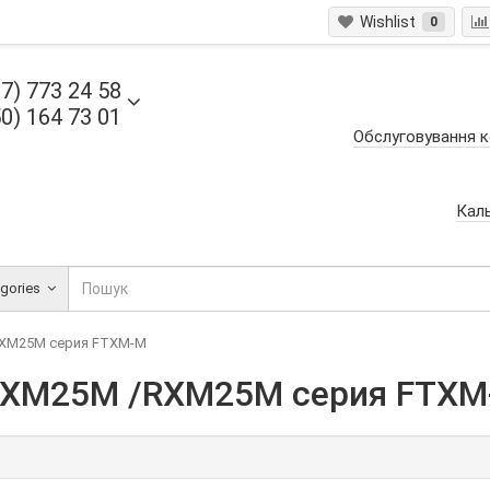
Wishlist
0
7) 773 24 58
0) 164 73 01
Обслуговування к
Кал
egories
RXM25M серия FTXM-M
FTXM25M /RXM25M серия FTXM