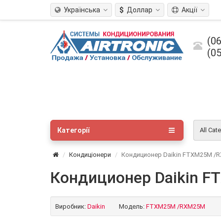
Українська
$
Доллар
Акції
(06
(05
Категорії
All Cat
Кондиціонери
Кондиционер Daikin FTXM25M /
Кондиционер Daikin 
Виробник:
Daikin
Модель:
FTXM25M /RXM25M